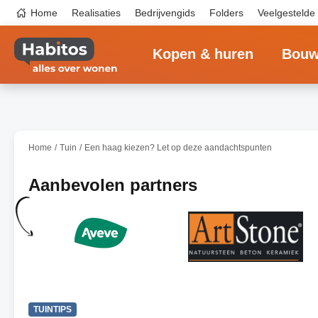
Overslaan
Top
Home
Realisaties
Bedrijvengids
Folders
Veelgestelde
en
navigation
naar
Main
de
navigation
inhoud
Kopen & huren
Bouw
gaan
Home
Tuin
Een haag kiezen? Let op deze aandachtspunten
Aanbevolen partners
TUINTIPS