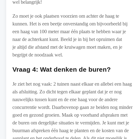
wel belangrijk!
Zo moet je ook plaatsen voorzien om achter de haag te
kunnen. Het is een beetje onverstandig om bijvoorbeeld bij
een haag van 100 meter maar één plaats te hebben waar je
naar de achterkant kunt. Beeld je in bij het opruimen dat
je altijd die afstand met de kruiwagen moet maken, en je
begrijpt de noodzaak wel.
Vraag 4: Wat denken de buren?
Je ziet het nog vaak: 2 tuinen naast elkaar en allebei een haag
als afsluiting. Zo dicht tegen elkaar geplant dat je er nog
nauwelijks tussen kunt en de ene haag voor de andere
concurrentie wordt. Daarbovenop gaan ze beiden nog minder
goed en gezond groeien. Maak op voorhand afspraken met
de buren om dergelijke situaties te vermijden. Je kunt met je
buurman afspreken één haag te planten en de kosten van de
aanplant en het onderhoud te delen. Als dit niet mogelijk is