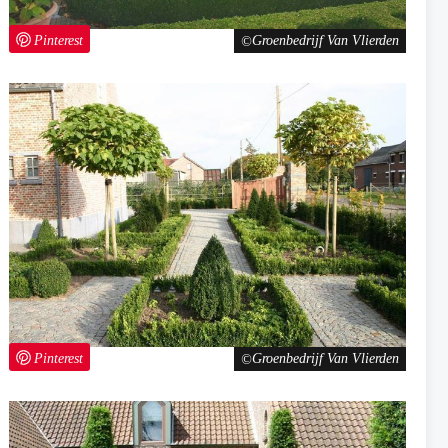
Pinterest
Groenbedrijf Van Vlierden
Pinterest
Groenbedrijf Van Vlierden