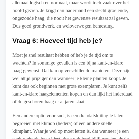
allemaal logisch en normaal, maar wordt toch vaak over het
hoofd gezien. Je krijgt dan naderhand een slecht groeiende,
ongezonde haag, die nooit het gewenste resultaat zal geven.
Dus goed grondwerk, en weloverwogen bemesting.
Vraag 6: Hoeveel tijd heb je?
Moet je snel resultaat hebben of heb je de tijd om te
wachten? In sommige gevallen is een bijna kant-en-klare
haag gewenst. Dat kan op verschillende manieren. Deze zijn
wel altijd prijziger dan wanneer je kleine planten koopt. Je
kunt dus ook beginnen met grote exemplaren. Je kunt zelfs
kant-en-klare haagelementen kopen en dan lijkt het inderdaad
of de geschoren haag er al jaren staat.
Een andere optie voor snel, is een draadafsluiting te laten
begroeien met klimop (hedera) of een andere snelle
klimplant. Waar je wel op moet letten is, dat wanneer je een
snelgroeiende haag kiest, deze ook hard blijft groeien als de