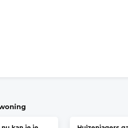
 woning
 nu kan je je
Huizenjagers g