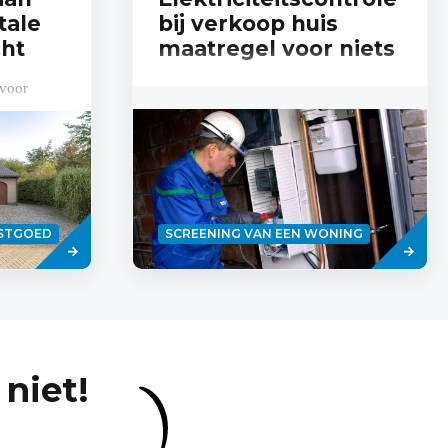
tale
bij verkoop huis
ht
maatregel voor niets
 voor
Lees
Read
ASTGOED
SCREENING VAN EEN WONING
meer
more
niet!