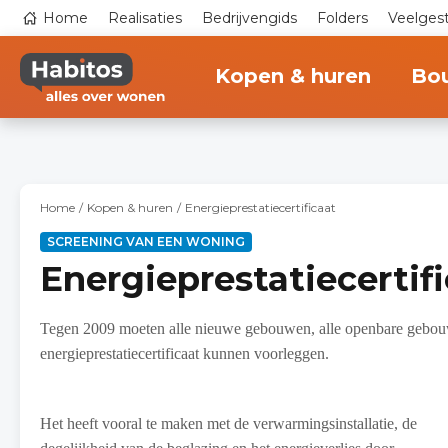
Overslaan
Top
Home
Realisaties
Bedrijvengids
Folders
Veelges
en
navigation
naar
Main
de
navigation
inhoud
Kopen & huren
Bo
gaan
Home
Kopen & huren
Energieprestatiecertificaat
SCREENING VAN EEN WONING
Energieprestatiecertif
Tegen 2009 moeten alle nieuwe gebouwen, alle openbare gebouw
energieprestatiecertificaat kunnen voorleggen.
Het heeft vooral te maken met de verwarmingsinstallatie, de