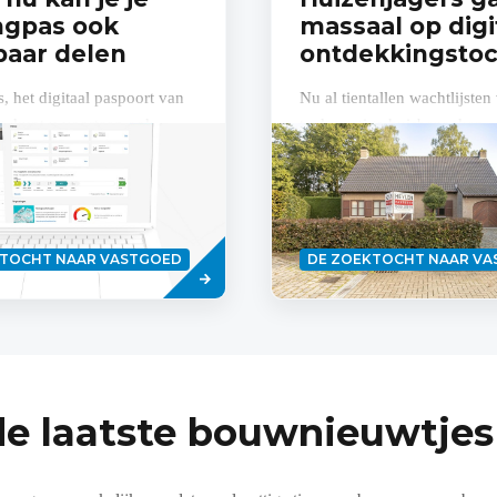
ngpas ook
massaal op digi
aar delen
ontdekkingstoc
 het digitaal paspoort van
Nu al tientallen wachtlijsten
, kunt u voortaan ook
toekomstige huisbezoeken.
len. Zo zijn toekomstige
huurders beter geïnformeerd
Lees
KTOCHT NAAR VASTGOED
DE ZOEKTOCHT NAAR V
meer
de laatste bouwnieuwtjes 