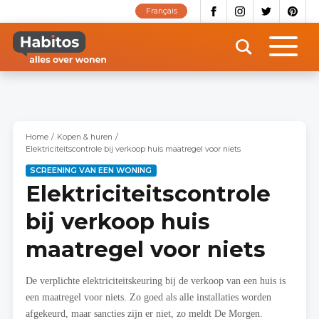
Overslaan
Français
en
naar
de
inhoud
gaan
Home
Kopen & huren
Elektriciteitscontrole bij verkoop huis maatregel voor niets
SCREENING VAN EEN WONING
Elektriciteitscontrole
bij verkoop huis
maatregel voor niets
De verplichte elektriciteitskeuring bij de verkoop van een huis is
een maatregel voor niets. Zo goed als alle installaties worden
afgekeurd, maar sancties zijn er niet, zo meldt De Morgen.