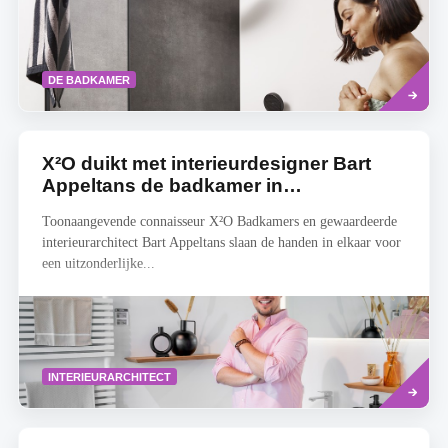
Read
DE BADKAMER
more
X²O duikt met interieurdesigner Bart
Appeltans de badkamer in…
Toonaangevende connaisseur X²O Badkamers en gewaardeerde
interieurarchitect Bart Appeltans slaan de handen in elkaar voor
een uitzonderlijke...
Read
INTERIEURARCHITECT
more