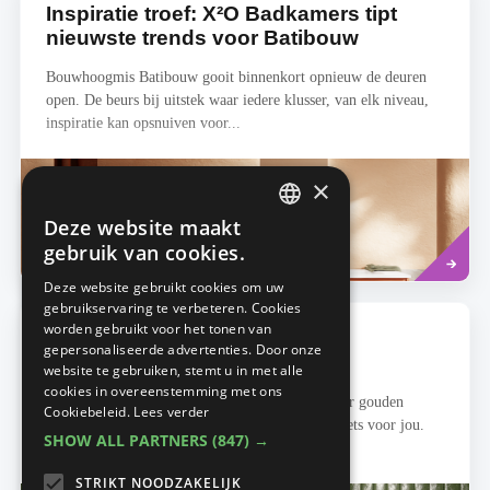
Inspiratie troef: X²O Badkamers tipt
nieuwste trends voor Batibouw
Bouwhoogmis Batibouw gooit binnenkort opnieuw de deuren
open. De beurs bij uitstek waar iedere klusser, van elk niveau,
inspiratie kan opsnuiven voor...
×
Deze website maakt
DUTCH
Read
gebruik van cookies.
DE BADKAMER
more
FRENCH
Deze website gebruikt cookies om uw
gebruikservaring te verbeteren. Cookies
worden gebruikt voor het tonen van
Feestelijke kranen in Brushed
gepersonaliseerde advertenties. Door onze
Champagne Gold
website te gebruiken, stemt u in met alle
cookies in overeenstemming met ons
Op zoek naar een stijlvol en zacht alternatief voor gouden
Cookiebeleid.
Lees verder
kranen ? Dan is Brushed Champagne Gold echt iets voor jou.
SHOW ALL PARTNERS
(847) →
De benaming van deze...
STRIKT NOODZAKELIJK