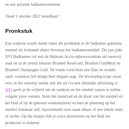
en een artistiek badkamerinterieur.
Vanaf 1 oktober 2022 bestelbaar!
Pronkstuk
Een waskom wordt steeds vaker als pronkstuk in de badkamer geplaatst,
meestal als losstaand object bovenop het badkamermeubel. Dit jaar pakt
X²O Badkamers uit met de Balmani Accia-opbouwwaskom uit roestvrij
staal en in de trendy kleuren Brushed RoseGold, Brushed GunMetal en
Brushed Champagne Gold. De ronde vorm kent een fijne en strakke
rand, waardoor het design heel elegant oogt. De afvoerplug loopt mooi
over in het ontwerp omdat ook dat uit rvs met identieke afwerking is.
X²O
geeft je de vrijheid om de waskom en het meubel samen te stellen
volgens jouw wensen. Stem het materiaal en de kleur van het meubel en
het blad af op de gekozen waskom(men) en kies de plaatsing op het
meubel helemaal zelf, bijvoorbeeld twee naast elkaar of een enkele links
of rechts. Op die manier heb je extra afzetruimte op het blad om
producten te etaleren.