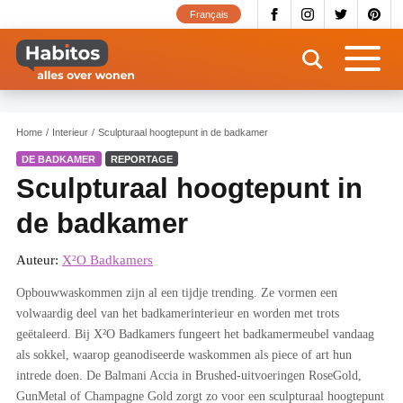
Overslaan
Français
en
naar
de
inhoud
gaan
Home
Interieur
Sculpturaal hoogtepunt in de badkamer
DE BADKAMER
REPORTAGE
Sculpturaal hoogtepunt in
de badkamer
Auteur:
X²O Badkamers
Opbouwwaskommen zijn al een tijdje trending. Ze vormen een
volwaardig deel van het badkamerinterieur en worden met trots
geëtaleerd. Bij X²O Badkamers fungeert het badkamermeubel vandaag
als sokkel, waarop geanodiseerde waskommen als piece of art hun
intrede doen. De Balmani Accia in Brushed-uitvoeringen RoseGold,
GunMetal of Champagne Gold zorgt zo voor een sculpturaal hoogtepunt