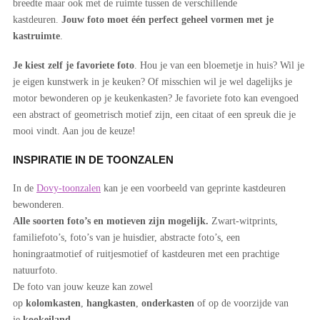
breedte maar ook met de ruimte tussen de verschillende
kastdeuren.
Jouw foto moet één perfect geheel vormen met je
kastruimte
.
Je kiest zelf je favoriete foto
. Hou je van een bloemetje in huis? Wil je
je eigen kunstwerk in je keuken? Of misschien wil je wel dagelijks je
motor bewonderen op je keukenkasten? Je favoriete foto kan evengoed
een abstract of geometrisch motief zijn, een citaat of een spreuk die je
mooi vindt. Aan jou de keuze!
INSPIRATIE IN DE TOONZALEN
In de
Dovy-toonzalen
kan je een voorbeeld van geprinte kastdeuren
bewonderen.
Alle soorten foto’s en motieven zijn mogelijk.
Zwart-witprints,
familiefoto’s, foto’s van je huisdier, abstracte foto’s, een
honingraatmotief of ruitjesmotief of kastdeuren met een prachtige
natuurfoto.
De foto van jouw keuze kan zowel
op
kolomkasten
,
hangkasten
,
onderkasten
of op de voorzijde van
je
kookeiland
.