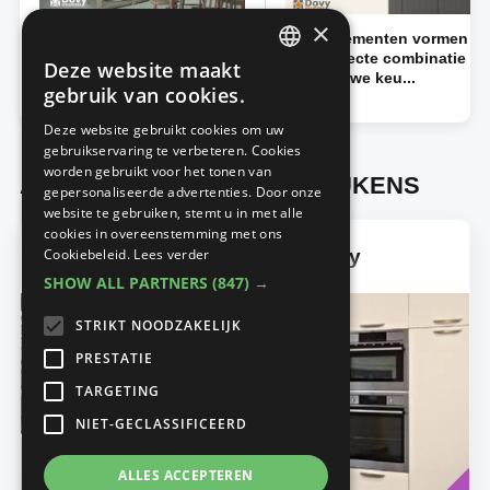
×
Een nieuwe keuken
Oude elementen vormen
voor Wouter en Cara
een perfecte combinatie
Deze website maakt
DUTCH
met nieuwe keu...
De keuken
gebruik van cookies.
De keuken
FRENCH
Deze website gebruikt cookies om uw
gebruikservaring te verbeteren. Cookies
worden gebruikt voor het tonen van
Advertorials from DOVY KEUKENS
gepersonaliseerde advertenties. Door onze
website te gebruiken, stemt u in met alle
cookies in overeenstemming met ons
De nieuwe keukenlijn van Dovy
Cookiebeleid.
Lees verder
SHOW ALL PARTNERS
(847) →
STRIKT NOODZAKELIJK
PRESTATIE
TARGETING
NIET-GECLASSIFICEERD
ALLES ACCEPTEREN
Read
LA CUISINE