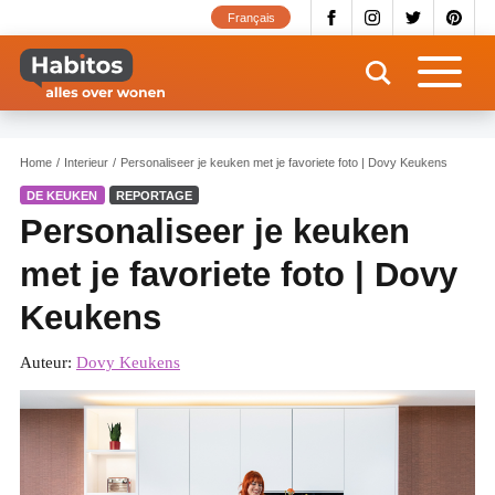
Overslaan
Français
en
naar
de
inhoud
gaan
Home
Interieur
Personaliseer je keuken met je favoriete foto | Dovy Keukens
DE KEUKEN
REPORTAGE
Personaliseer je keuken
met je favoriete foto | Dovy
Keukens
Auteur:
Dovy Keukens