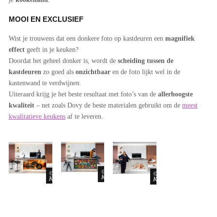
MOOI EN EXCLUSIEF
Wist je trouwens dat een donkere foto op kastdeuren een
magnifiek
effect
geeft in je keuken?
Doordat het geheel donker is, wordt de
scheiding tussen de
kastdeuren
zo goed als
onzichtbaar
en de foto lijkt wel in de
kastenwand te verdwijnen.
Uiteraard krijg je het beste resultaat met foto’s van de
allerhoogste
kwaliteit
– net zoals Dovy de beste materialen gebruikt om de
meest
kwalitatieve keukens
af te leveren.
Dovy
Dovy
Dovy
Keukens
Keukens
Keukens