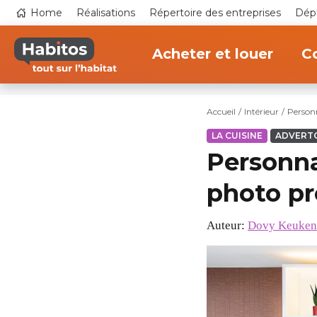
Aller
Top
Home
Réalisations
Répertoire des entreprises
Dépl
au
navigation
contenu
Main
principal
navigation
Acheter et louer
Co
Accueil
Intérieur
Personn
LA CUISINE
ADVERT
Personna
photo pr
Auteur:
Dovy Keuken