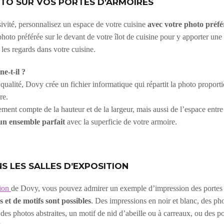
TO SUR VOS PORTES D'ARMOIRES
ivité, personnalisez un espace de votre cuisine
avec votre photo préfé
photo préférée sur le devant de votre îlot de cuisine pour y apporter un
s les regards dans votre cuisine.
e-t-il ?
ualité, Dovy crée un fichier informatique qui répartit la photo proport
re.
ent compte de la hauteur et de la largeur, mais aussi de l’espace entre l
un ensemble parfait
avec la superficie de votre armoire.
S LES SALLES D’EXPOSITION
ion
de Dovy, vous pouvez admirer un exemple d’impression des portes
 et de motifs sont possibles
. Des impressions en noir et blanc, des pho
es photos abstraites, un motif de nid d’abeille ou à carreaux, ou des p