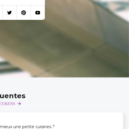
quentes
 KEUKENS
eux une petite cuisines ?