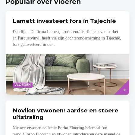
Populair over vloeren
Lamett investeert fors in Tsjechië
Deerlijk - De firma Lamett, producent/distributeur van parket
en Parquetvinyl, heeft via zijn dochteronderneming in Tsjechië,
fors geïnvesteerd in de...
Lees
VLOEREN
meer
Novilon vtwonen: aardse en stoere
uitstraling
Nieuwe vtwonen collectie Forbo Flooring helemaal ‘on
trend’!Forbo Flooring en vtwonen introduceren deze maand de