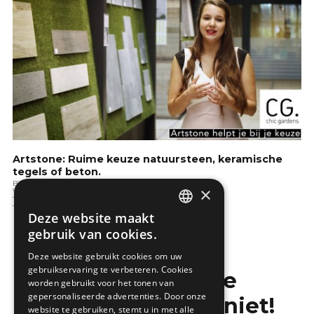
Artstone: Ruime keuze natuursteen, keramische
tegels of beton.
Binnenafwerking
×
Vloeren
Terras & verhardingen
Tuintips
Deze website maakt
DUTCH
gebruik van cookies.
FRENCH
Deze website gebruikt cookies om uw
gebruikservaring te verbeteren. Cookies
Mis de laatste
worden gebruikt voor het tonen van
gepersonaliseerde advertenties. Door onze
bouwnieuwtjes niet!
website te gebruiken, stemt u in met alle