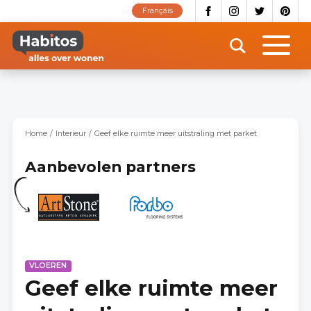
Overslaan
Français
en
naar
de
inhoud
gaan
Home
Interieur
Geef elke ruimte meer uitstraling met parket
Aanbevolen partners
VLOEREN
Geef elke ruimte meer