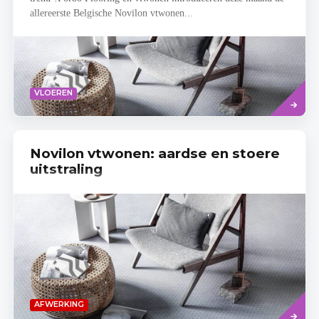
allereerste Belgische Novilon vtwonen...
Lees
VLOEREN
meer
Novilon vtwonen: aardse en stoere
uitstraling
Read
AFWERKING
more