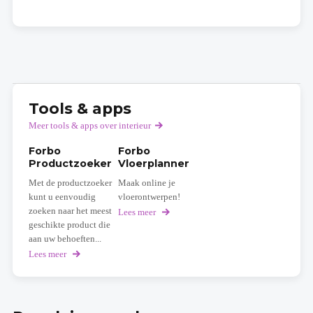
Tools & apps
Meer tools & apps over interieur
Forbo
Forbo
Productzoeker
Vloerplanner
Met de productzoeker
Maak online je
kunt u eenvoudig
vloerontwerpen!
zoeken naar het meest
Lees meer
over
Forbo
geschikte product die
Vloerplanner
aan uw behoeften...
Lees meer
over
Forbo
Productzoeker