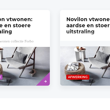
on vtwonen:
Novilon vtwone
e en stoere
aardse en stoe
aling
uitstraling
wonen collectie Forbo
elemaal ‘on trend’!Forbo
en vtwonen introduceren
 de allereerste Belgische
twonen...
Lees
N
AFWERKING
meer