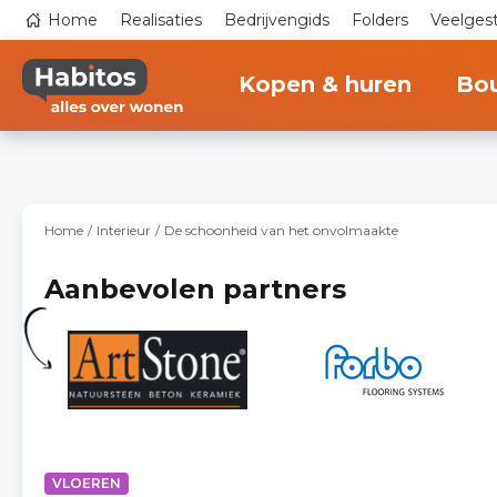
Overslaan
Top
Home
Realisaties
Bedrijvengids
Folders
Veelges
en
navigation
naar
Main
de
navigation
inhoud
Kopen & huren
Bo
gaan
Home
Interieur
De schoonheid van het onvolmaakte
Aanbevolen partners
VLOEREN