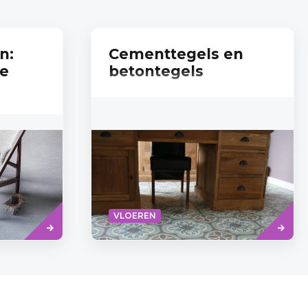
n:
Cementtegels en
re
betontegels
Read
Read
VLOEREN
more
more