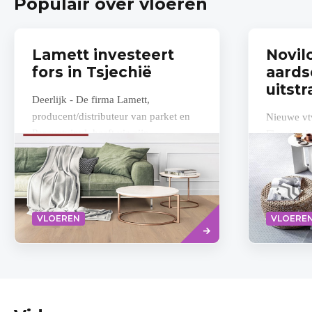
Populair over vloeren
Lamett investeert
Novil
fors in Tsjechië
aards
uitstr
Deerlijk - De firma Lamett,
producent/distributeur van parket en
Nieuwe vt
Parquetvinyl, heeft via zijn
Flooring h
dochteronderneming in Tsjechië, fors
Flooring 
geïnvesteerd in de...
deze maand
Novilon v
Lees
VLOEREN
VLOERE
meer