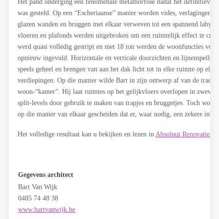
Het pand onderging een fenomenale metamorfose nadat het definitieve 
was gesteld. Op een “Escheriaanse” manier worden vides, verlagingen e
glazen wanden en bruggen met elkaar verweven tot een spannend labyri
vloeren en plafonds werden uitgebroken om een ruimtelijk effect te creë
werd quasi volledig gestript en met 18 ton werden de woonfuncties volle
opnieuw ingevuld. Horizontale en verticale doorzichten en lijnenspelle
speels geheel en brengen van aan het dak licht tot in elke ruimte op elk v
verdiepingen. Op die manier wilde Bart in zijn ontwerp af van de traditi
woon-“kamer”. Hij laat ruimtes op het gelijkvloers overlopen in zweven
split-levels door gebruik te maken van trapjes en bruggetjes. Toch word
op die manier van elkaar gescheiden dat er, waar nodig, een zekere intimit
Het volledige resultaat kan u bekijken en lezen in
Absoluut Renovatie
.
Gegevens architect
Bart Van Wijk
0485 74 48 38
www.bartvanwijk.be