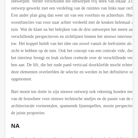
ontwerpen. Verder verschilden die ontwerpen vrij sterk van elkaar. Zo we
ontwerp gewerkt met een verdeling van de ruimtes van links naar rechts 
Een ander plan ging dan weer uit van een voorhuis en achterhuis. Hierb
woonfuncties van voor naar achter verdeeld met de keuken helemaal ach
tuin. Wat de klant na het bekijken van de drie ontwerpen het meest aans
verschillende perspectieven en zichtlijnen binnen het nieuwe interieur en
toe. Het koppel hieldt van het idee om zowel vanuit de leefruimte als va
zicht te hebben op de tuin. Ook het concept van een centrale vide, die hee
het interieur brengt en leuk zichten creëerde over de verschillende verdi
hen aan. De lift, die het oude pand verticaal doorkliefde mocht echter v
deze elementen overleefden de selectie en werden in het definitieve ont
opgenomen.
Bart moest ten slotte in zijn nieuwe ontwerp ook rekening houden met d
van de bouwheer voor nieuwe technische snufjes en de passie van de di
architecturale vormentalen, spannende lijnenspellen, mooie perspectieve
de juiste proporties.
NA