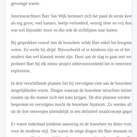
gevestigd waren.
Interieurarchitect Bart Van Wijk herinnert zich het pand de eerste keer d
als erg groot, veel kamers, beetje verloederd, weinig sfeer en vrij donk
was wel bijzonder mooi en dus ook de zichtlijnen naar buiten.
Bij gesprekken vooraf met de bouwheer wilde Bart enkel het hoogstnood
weten. Zo werkt hij altijd. Bijvoorbeeld of er kinderen zijn en of het on
modern dan wel klassiek moest zijn. Door aan de slag te gaan met weini
probeert Bart bij elk nieuw project onbevooroordeeld het te renoveren p
exploreren.
In drie verschillende plannen liet hij vervolgens zien aan de bouwheer w
mogelijkheden waren. Dingen waaraan de bouwheer misschien initieel ni
zouden op die manier toch een kans krijgen. De drie plannen werden be
besproken en vervolgens mocht de bouwheer bijsturen. Zo werden alle b
uit de drie ontwerpen uiteindelijk in een definitief totaalconcept gegoten
Er waren inderdaad kinderen aanwezig en de bouwheer en diens vrouw 
voor de moderne stijl. Dat waren de enige dingen die Bart meenam in zij