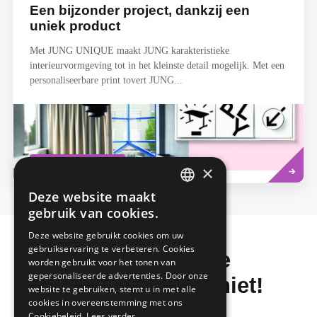
Een bijzonder project, dankzij een
uniek product
Met JUNG UNIQUE maakt JUNG karakteristieke
interieurvormgeving tot in het kleinste detail mogelijk. Met een
personaliseerbare print tovert JUNG...
Lees
INTERIEURARCHITECT
meer
×
Deze website maakt
DUTCH
gebruik van cookies.
FRENCH
Deze website gebruikt cookies om uw
gebruikservaring te verbeteren. Cookies
Mis de laatste
worden gebruikt voor het tonen van
gepersonaliseerde advertenties. Door onze
bouwnieuwtjes niet!
website te gebruiken, stemt u in met alle
cookies in overeenstemming met ons
Cookiebeleid.
Lees verder