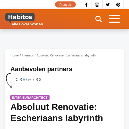
Overslaan
Français
en
naar
de
inhoud
gaan
Home
Interieur
Absoluut Renovatie: Escheriaans labyrinth
Aanbevolen partners
INTERIEURARCHITECT
Absoluut Renovatie:
Escheriaans labyrinth