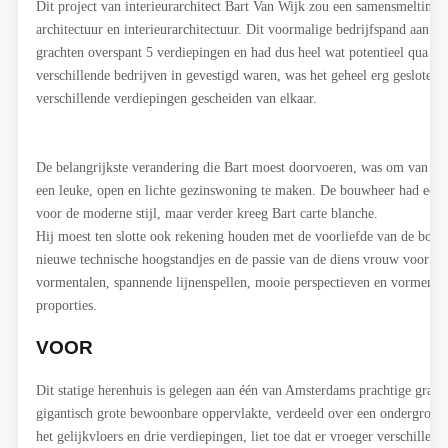
Dit project van interieurarchitect Bart Van Wijk zou een samensmelting
architectuur en interieurarchitectuur. Dit voormalige bedrijfspand aan 
grachten overspant 5 verdiepingen en had dus heel wat potentieel qua r
verschillende bedrijven in gevestigd waren, was het geheel erg gesloten 
verschillende verdiepingen gescheiden van elkaar.
De belangrijkste verandering die Bart moest doorvoeren, was om van dit
een leuke, open en lichte gezinswoning te maken. De bouwheer had een 
voor de moderne stijl, maar verder kreeg Bart carte blanche.
Hij moest ten slotte ook rekening houden met de voorliefde van de bou
nieuwe technische hoogstandjes en de passie van de diens vrouw voor arc
vormentalen, spannende lijnenspellen, mooie perspectieven en vormen in 
proporties.
VOOR
Dit statige herenhuis is gelegen aan één van Amsterdams prachtige grach
gigantisch grote bewoonbare oppervlakte, verdeeld over een ondergronds
het gelijkvloers en drie verdiepingen, liet toe dat er vroeger verschillend