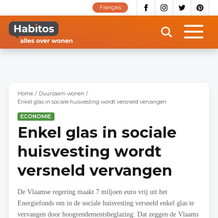
Overslaan
Français
en
naar
de
inhoud
gaan
Home
Duurzaam wonen
Enkel glas in sociale huisvesting wordt versneld vervangen
ECONOMIE
Enkel glas in sociale
huisvesting wordt
versneld vervangen
De Vlaamse regering maakt 7 miljoen euro vrij uit het
Energiefonds om in de sociale huisvesting versneld enkel glas te
vervangen door hoogrendementsbeglazing. Dat zeggen de Vlaams