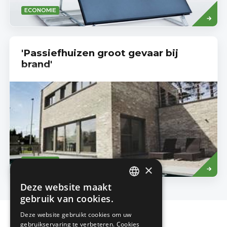
Read
ECONOMIE
more
'Passiefhuizen groot gevaar bij
brand'
Read
ECONOMIE
more
×
Deze website maakt
DUTCH
gebruik van cookies.
FRENCH
Deze website gebruikt cookies om uw
gebruikservaring te verbeteren. Cookies