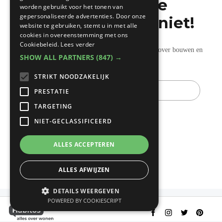
Mis de laatste
worden gebruikt voor het tonen van
gepersonaliseerde advertenties. Door onze
bouwnieuwtjes niet!
website te gebruiken, stemt u in met alle
cookies in overeenstemming met ons
Cookiebeleid.
Lees verder
Ontvang onze wekelijkse updates vol nuttige tips over bouwen en
SHOW ALL PARTNERS
(847) →
verbouwen.
STRIKT NOODZAKELIJK
E-
mail
PRESTATIE
TARGETING
NIET-GECLASSIFICEERD
ALLES ACCEPTEREN
ALLES AFWIJZEN
DETAILS WEERGEVEN
POWERED BY COOKIESCRIPT