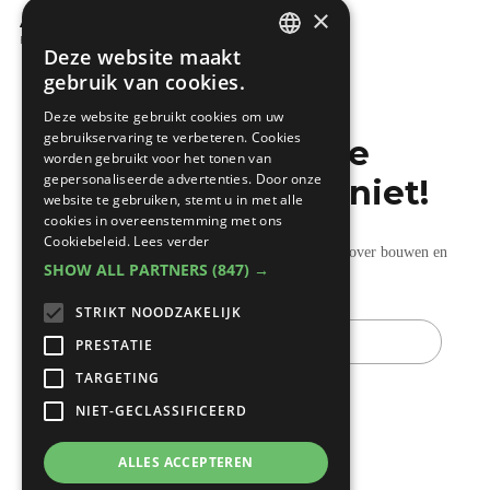
×
ANTARGAZ Cocoon: Compact
Energie
Deze website maakt
DUTCH
gebruik van cookies.
FRENCH
Deze website gebruikt cookies om uw
gebruikservaring te verbeteren. Cookies
Mis de laatste
worden gebruikt voor het tonen van
gepersonaliseerde advertenties. Door onze
bouwnieuwtjes niet!
website te gebruiken, stemt u in met alle
cookies in overeenstemming met ons
Cookiebeleid.
Lees verder
Ontvang onze wekelijkse updates vol nuttige tips over bouwen en
SHOW ALL PARTNERS
(847) →
verbouwen.
STRIKT NOODZAKELIJK
E-
mail
PRESTATIE
TARGETING
NIET-GECLASSIFICEERD
ALLES ACCEPTEREN