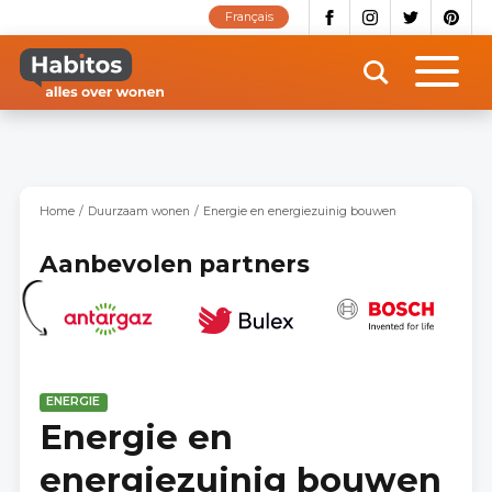
Overslaan
Français
en
naar
de
inhoud
gaan
Home
Duurzaam wonen
Energie en energiezuinig bouwen
Aanbevolen partners
ENERGIE
Energie en
energiezuinig bouwen