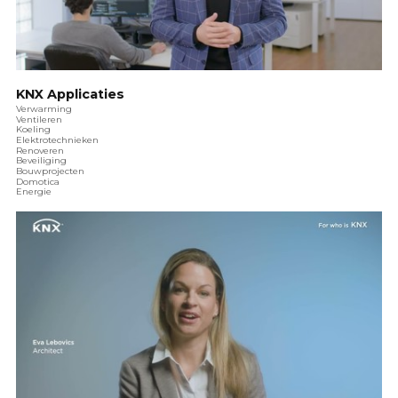
KNX Applicaties
Verwarming
Ventileren
Koeling
Elektrotechnieken
Renoveren
Beveiliging
Bouwprojecten
Domotica
Energie