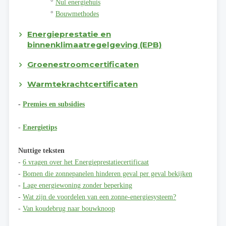
°
Nul energiehuis
°
Bouwmethodes
Energieprestatie en
binnenklimaatregelgeving (EPB)
Groenestroomcertificaten
Warmtekrachtcertificaten
-
Premies en subsidies
-
Energietips
Nuttige teksten
-
6 vragen over het Energieprestatiecertificaat
-
Bomen die zonnepanelen hinderen geval per geval bekijken
-
Lage energiewoning zonder beperking
-
Wat zijn de voordelen van een zonne-energiesysteem?
-
Van koudebrug naar bouwknoop