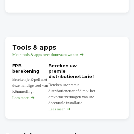
Tools & apps
Meer tools & apps over duurzaam wonen
EPB
Bereken uw
berekening
premie
distributienettarief
Bereken je E-peil met
Bereken uw premie
deze handige tool van
distributienettarief d.m.v. het
Kömmerling.
omvormervermogen van uw
Lees meer
over
decentrale installatie...
EPB
berekening
Lees meer
over
Bereken
uw
premie
distributienettarief