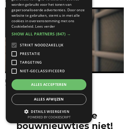
Energie
worden gebruikt voor het tonen van
gepersonaliseerde advertenties. Door onze
website te gebruiken, stemt u in met alle
cookies in overeenstemming met ons
Cookiebeleid.
Lees verder
SHOW ALL PARTNERS
(847) →
STRIKT NOODZAKELIJK
PRESTATIE
TARGETING
NIET-GECLASSIFICEERD
KNX voor uw woning
ALLES ACCEPTEREN
Verlichting
ALLES AFWIJZEN
DETAILS WEERGEVEN
Mis de laatste
POWERED BY COOKIESCRIPT
bouwnieuwtjes niet!