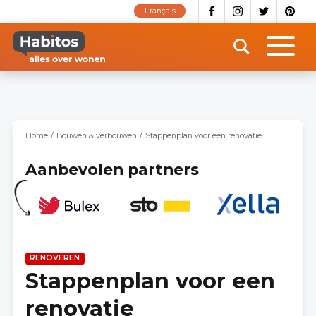
Overslaan
Français
en
naar
de
inhoud
gaan
Home
Bouwen & verbouwen
Stappenplan voor een renovatie
Aanbevolen partners
RENOVEREN
Stappenplan voor een
renovatie