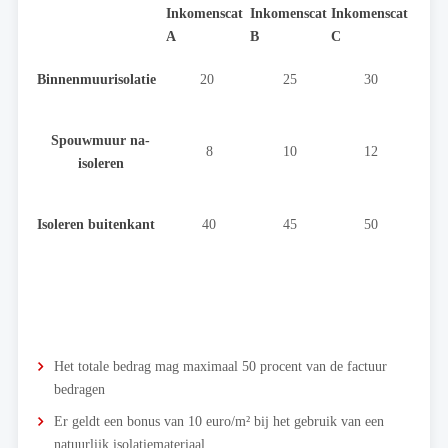
Inkomenscat
Inkomenscat
Inkomenscat
A
B
C
Binnenmuurisolatie
20
25
30
Spouwmuur na-
8
10
12
isoleren
Isoleren buitenkant
40
45
50
Het totale bedrag mag maximaal 50 procent van de factuur
bedragen
Er geldt een bonus van 10 euro/m² bij het gebruik van een
natuurlijk isolatiemateriaal