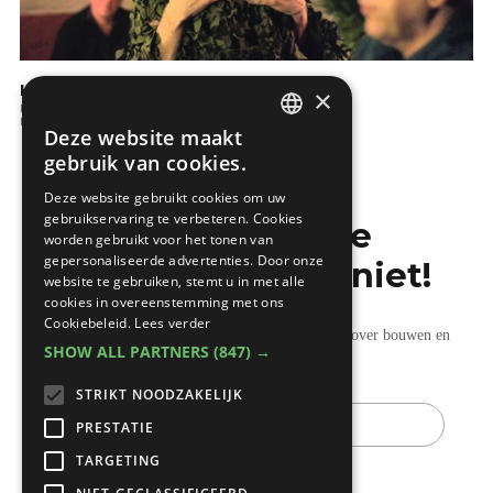
KBC: Wat is een hypothecaire lening?
×
Kopen en verkopen
Financiele aspecten
Deze website maakt
DUTCH
gebruik van cookies.
FRENCH
Deze website gebruikt cookies om uw
gebruikservaring te verbeteren. Cookies
Mis de laatste
worden gebruikt voor het tonen van
gepersonaliseerde advertenties. Door onze
bouwnieuwtjes niet!
website te gebruiken, stemt u in met alle
cookies in overeenstemming met ons
Cookiebeleid.
Lees verder
Ontvang onze wekelijkse updates vol nuttige tips over bouwen en
SHOW ALL PARTNERS
(847) →
verbouwen.
STRIKT NOODZAKELIJK
E-
mail
PRESTATIE
TARGETING