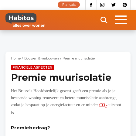
Overslaan
Français
en
naar
de
inhoud
gaan
Home
Bouwen & verbouwen
Premie muurisolatie
FINANCIELE ASPECTEN
Premie muurisolatie
Het Brussels Hoofdstedelijk gewest geeft een premie als je je
bestaande woning renoveert en betere muurisolatie aanbrengt,
zodat je bespaart op je energiefactuur en er minder
CO
-uitstoot
2
is.
Premiebedrag?