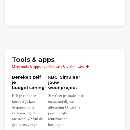
Tools & apps
Meer tools & apps over bouwen & verbouwen
Bereken zelf
KBC: Simuleer
je
jouw
budgetraming!
woonproject
Heb je een idee
Simuleer je totale kost
hoeveel je kan
en maandelijkse
besparen op je
afbetaling Ontdek je
verbouwing of
persoonlijke
nieuwbouw? Vul de
rentevoet en
gegevens van je
kortingen...