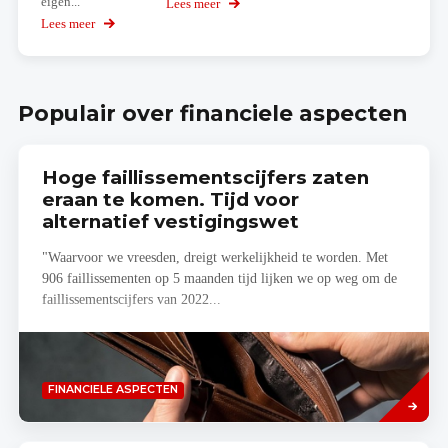
eigen...
Lees meer
over
Simuleer
Lees meer
over
jouw
Bereken
woonproject
zelf
je
budgetraming!
Populair over financiele aspecten
Hoge faillissementscijfers zaten
eraan te komen. Tijd voor
alternatief vestigingswet
"Waarvoor we vreesden, dreigt werkelijkheid te worden. Met
906 faillissementen op 5 maanden tijd lijken we op weg om de
faillissementscijfers van 2022...
Lees
FINANCIELE ASPECTEN
meer