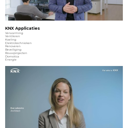
KNX Applicaties
Verwarming
Ventileren
Koeling
Elektrotechnieken
Renoveren
Beveiliging
Bouwprojecten
Domotica
Energie