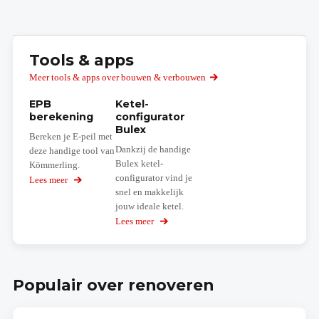
Tools & apps
Meer tools & apps over bouwen & verbouwen
EPB
Ketel-
berekening
configurator
Bulex
Bereken je E-peil met
Dankzij de handige
deze handige tool van
Bulex ketel-
Kömmerling.
configurator vind je
Lees meer
over
snel en makkelijk
EPB
berekening
jouw ideale ketel.
Lees meer
over
Ketel-
configurator
Bulex
Populair over renoveren