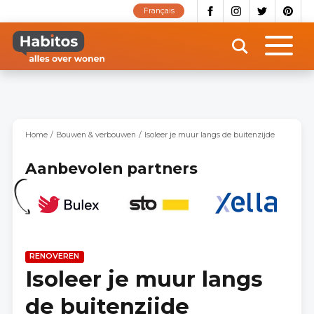
Overslaan
Français
en
naar
de
inhoud
gaan
Home
Bouwen & verbouwen
Isoleer je muur langs de buitenzijde
Aanbevolen partners
RENOVEREN
Isoleer je muur langs
de buitenzijde