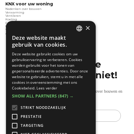
KNX voor uw woning
Nadenken over bouwen
Verwarming
Ventileren
Koeling
Elektrotechnieken
×
Renoveren
Verlichting
Audio en video
Deze website maakt
DUTCH
gebruik van cookies.
FRENCH
Deze website gebruikt cookies om uw
gebruikservaring te verbeteren. Cookies
Mis de laatste
worden gebruikt voor het tonen van
gepersonaliseerde advertenties. Door onze
bouwnieuwtjes niet!
website te gebruiken, stemt u in met alle
cookies in overeenstemming met ons
Cookiebeleid.
Lees verder
Ontvang onze wekelijkse updates vol nuttige tips over bouwen en
SHOW ALL PARTNERS
(847) →
verbouwen.
STRIKT NOODZAKELIJK
E-
mail
PRESTATIE
TARGETING