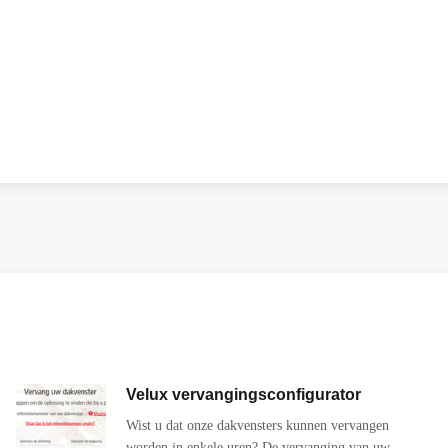
Velux vervangingsconfigurator
Wist u dat onze dakvensters kunnen vervangen
worden in enkele uren? De vervanging van uw