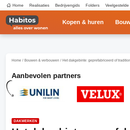
Overslaan
Top
Home
Realisaties
Bedrijvengids
Folders
Veelgestelde
en
navigation
naar
Main
de
navigation
inhoud
Kopen & huren
Bouw
gaan
Home
Bouwen & verbouwen
Het dakgebinte: geprefabriceerd of traditio
Aanbevolen partners
DAKWERKEN