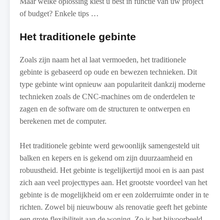
Maar welke oplossing kiest u best in functie van uw project
of budget? Enkele tips …
Het traditionele gebinte
Zoals zijn naam het al laat vermoeden, het traditionele
gebinte is gebaseerd op oude en bewezen technieken. Dit
type gebinte wint opnieuw aan populariteit dankzij moderne
technieken zoals de CNC-machines om de onderdelen te
zagen en de software om de structuren te ontwerpen en
berekenen met de computer.
Het traditionele gebinte werd gewoonlijk samengesteld uit
balken en kepers en is gekend om zijn duurzaamheid en
robuustheid. Het gebinte is tegelijkertijd mooi en is aan past
zich aan veel projecttypes aan. Het grootste voordeel van het
gebinte is de mogelijkheid om er een zolderruimte onder in te
richten. Zowel bij nieuwbouw als renovatie geeft het gebinte
een grote flexibiliteit aan de woning. Zo is het bijvoorbeeld