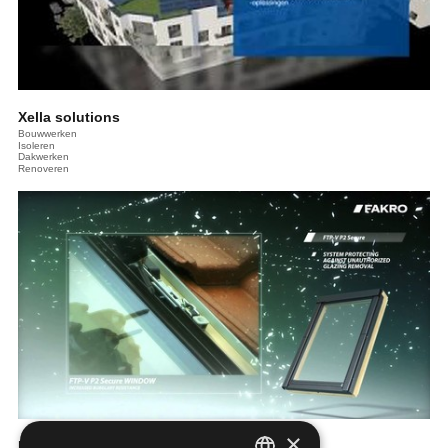
Xella solutions
Bouwwerken
Isoleren
Dakwerken
Renoveren
×
FAKRO roof windows ahead of their time