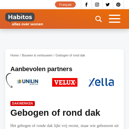
Overslaan
Français
en
naar
de
inhoud
gaan
Home
Bouwen & verbouwen
Gebogen of rond dak
Aanbevolen partners
DAKWERKEN
Gebogen of rond dak
Het gebogen of ronde dak lijkt vrij recent, maar wie gebouwen uit