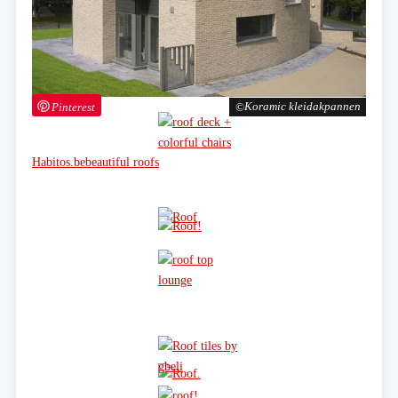
Pinterest
Koramic kleidakpannen
Habitos.be
beautiful roofs