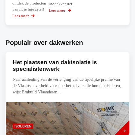
ontdek de producten
uw dakvenster...
vanuit je luie zetel!
Lees meer
over
Velux
Lees meer
over
vervangingsconfigurator
Bezoek
onze
virtuele
showroom
Populair over dakwerken
Het plaatsen van dakisolatie is
specialistenwerk
Naar aanleiding van de verlenging van de tijdelijke premie van
de Vlaamse overheid voor doe-het-zelvers die hun dak isoleren,
wijst Embuild Vlaanderen...
Lees
ISOLEREN
meer