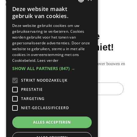
Dakwerken
Deze website maakt
DUTCH
gebruik van cookies.
FRENCH
Deze website gebruikt cookies om uw
gebruikservaring te verbeteren. Cookies
Mis de laatste
worden gebruikt voor het tonen van
gepersonaliseerde advertenties. Door onze
bouwnieuwtjes niet!
website te gebruiken, stemt u in met alle
cookies in overeenstemming met ons
Cookiebeleid.
Lees verder
Ontvang onze wekelijkse updates vol nuttige tips over bouwen en
SHOW ALL PARTNERS
(847) →
verbouwen.
STRIKT NOODZAKELIJK
E-
mail
PRESTATIE
TARGETING
NIET-GECLASSIFICEERD
ALLES ACCEPTEREN