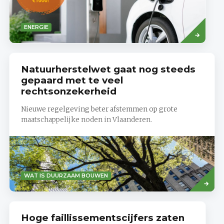
Read
ENERGIE
more
Natuurherstelwet gaat nog steeds
gepaard met te veel
rechtsonzekerheid
Nieuwe regelgeving beter afstemmen op grote
maatschappelijke noden in Vlaanderen.
Lees
WAT IS DUURZAAM BOUWEN
meer
Hoge faillissementscijfers zaten