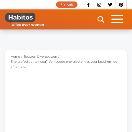
Overslaan
Français
en
naar
de
inhoud
gaan
Home
Bouwen & verbouwen
Energiefactuur te hoog? Verhoogde energiepremies voor beschermde
afnemers.