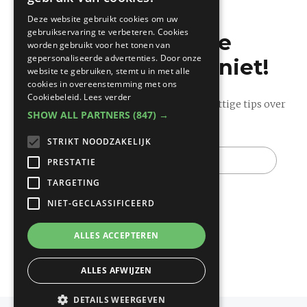
FRENCH
Deze website gebruikt cookies om uw
gebruikservaring te verbeteren. Cookies
Mis de laatste
worden gebruikt voor het tonen van
gepersonaliseerde advertenties. Door onze
bouwnieuwtjes niet!
website te gebruiken, stemt u in met alle
cookies in overeenstemming met ons
Cookiebeleid.
Lees verder
Ontvang onze wekelijkse updates vol nuttige tips over
SHOW ALL PARTNERS
(847) →
bouwen en verbouwen.
STRIKT NOODZAKELIJK
E-
mail
PRESTATIE
TARGETING
NIET-GECLASSIFICEERD
ALLES ACCEPTEREN
ALLES AFWIJZEN
DETAILS WEERGEVEN