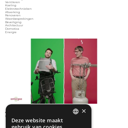
Ventileren
Koeling
Elektrotechnieken
Afwerking
Renoveren
Woonbesprekingen
Beveiliging
Architectuur
Domotica
Energie
×
ANTARGAZ Cocoon: Compact
Energie
Deze website maakt
DUTCH
gebruik van cookies.