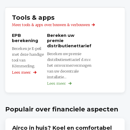
Tools & apps
Meer tools & apps over bouwen & verbouwen
EPB
Bereken uw
berekening
premie
distributienettarief
Bereken je E-peil
Bereken uw premie
met deze handige
distributienettarief d.m.v.
tool van
het omvormervermogen
Kömmerling.
van uw decentrale
Lees meer
over
installatie...
EPB
berekening
Lees meer
over
Bereken
uw
premie
distributienettarief
Populair over financiele aspecten
Airco in huis? Koel en comfortabel