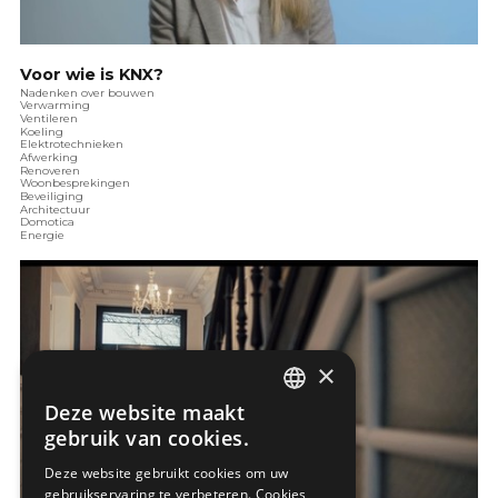
Voor wie is KNX?
Nadenken over bouwen
Verwarming
Ventileren
Koeling
Elektrotechnieken
Afwerking
Renoveren
Woonbesprekingen
Beveiliging
Architectuur
Domotica
Energie
×
Deze website maakt
DUTCH
gebruik van cookies.
FRENCH
Deze website gebruikt cookies om uw
gebruikservaring te verbeteren. Cookies