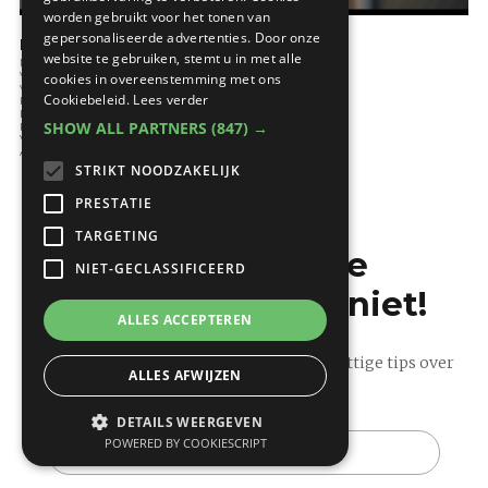
worden gebruikt voor het tonen van
gepersonaliseerde advertenties. Door onze
KNX voor uw woning
website te gebruiken, stemt u in met alle
Nadenken over bouwen
Verwarming
cookies in overeenstemming met ons
Ventileren
Cookiebeleid.
Lees verder
Koeling
Elektrotechnieken
SHOW ALL PARTNERS
(847) →
Renoveren
Verlichting
Audio en video
STRIKT NOODZAKELIJK
PRESTATIE
TARGETING
Mis de laatste
NIET-GECLASSIFICEERD
bouwnieuwtjes niet!
ALLES ACCEPTEREN
Ontvang onze wekelijkse updates vol nuttige tips over
ALLES AFWIJZEN
bouwen en verbouwen.
DETAILS WEERGEVEN
E-
POWERED BY COOKIESCRIPT
mail