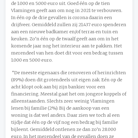
de 1.000 en 5.000 euro uit. Goed één op de tien
Vlamingen geeft aan om nog in 2021 te verbouwen.
In één op de drie gevallen is corona daarin een
drijfveer. Gemiddeld zullen zij 21.437 euro spenderen
aan een nieuwe badkamer en/of terras en tuin en
keuken. Zo’n één op de twaalf geeft aan om in het
komende jaar nog het interieur aan te pakken. Het
merendeel van hen doet dit voor een bedrag tussen
1.000 en 5.000 euro.
“De meeste eigenaars die renoveren of herinrichten
(89%) doen dit grotendeels uit eigen zak. Eén op de
acht klopt ook aan bij zijn bankier voor een
financiering. Meestal gaat het om jongere koppels of
alleenstaanden. Slechts zeer weinig Vlamingen
lenen bij familie (2%). Bij de aankoop van een
woning is dat wel anders. Daar zien we toch al een
tijdje dat één op de vijf nog een bedrag bij familie
bijleent. Gemiddeld ontlenen ze dan zo’n 28.000
euro. In het merendeel van de gevallen doen ze