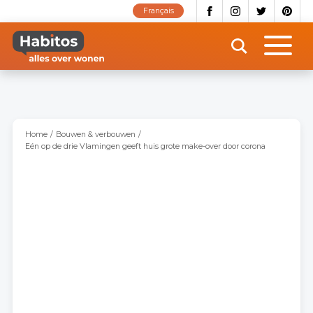
Overslaan
Français
en
naar
de
inhoud
gaan
Home
Bouwen & verbouwen
Eén op de drie Vlamingen geeft huis grote make-over door corona