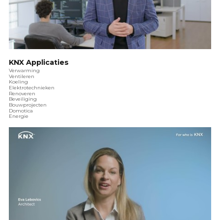
KNX Applicaties
Verwarming
Ventileren
Koeling
Elektrotechnieken
Renoveren
Beveiliging
Bouwprojecten
Domotica
Energie