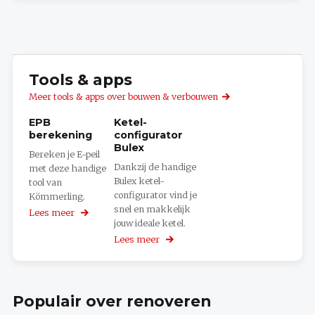
Tools & apps
Meer tools & apps over bouwen & verbouwen
EPB
Ketel-
berekening
configurator
Bulex
Bereken je E-peil
Dankzij de handige
met deze handige
Bulex ketel-
tool van
configurator vind je
Kömmerling.
snel en makkelijk
Lees meer
over
jouw ideale ketel.
EPB
berekening
Lees meer
over
Ketel-
configurator
Bulex
Populair over renoveren