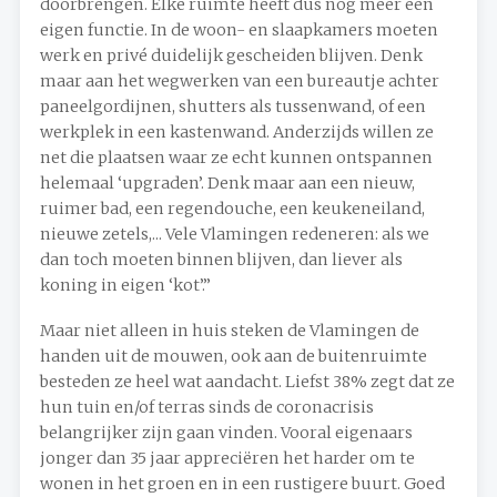
doorbrengen. Elke ruimte heeft dus nog meer een
eigen functie. In de woon- en slaapkamers moeten
werk en privé duidelijk gescheiden blijven. Denk
maar aan het wegwerken van een bureautje achter
paneelgordijnen, shutters als tussenwand, of een
werkplek in een kastenwand. Anderzijds willen ze
net die plaatsen waar ze echt kunnen ontspannen
helemaal ‘upgraden’. Denk maar aan een nieuw,
ruimer bad, een regendouche, een keukeneiland,
nieuwe zetels,... Vele Vlamingen redeneren: als we
dan toch moeten binnen blijven, dan liever als
koning in eigen ‘kot’.”
Maar niet alleen in huis steken de Vlamingen de
handen uit de mouwen, ook aan de buitenruimte
besteden ze heel wat aandacht. Liefst 38% zegt dat ze
hun tuin en/of terras sinds de coronacrisis
belangrijker zijn gaan vinden. Vooral eigenaars
jonger dan 35 jaar appreciëren het harder om te
wonen in het groen en in een rustigere buurt. Goed