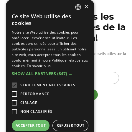
×
Ne manquez pas les
Ce site Web utilise des
DUTCH
cookies
dernières nouvelles de la
FRENCH
Notre site Web utilise des cookies pour
construction!
améliorer l'expérience utilisateur. Les
cookies sont utilisés pour afficher des
publicités personnalisées. En utilisant notre
Recevez nos mises à jour hebdomadaires pleines de conseils utiles sur la
site web, vous acceptez tous les cookies
conformément à notre Politique relative aux
construction et la rénovation.
cookies.
En savoir plus
SHOW ALL PARTNERS
(847) →
E-
mail
STRICTEMENT NÉCESSAIRES
PERFORMANCE
CIBLAGE
NON CLASSIFIÉS
ACCEPTER TOUT
REFUSER TOUT