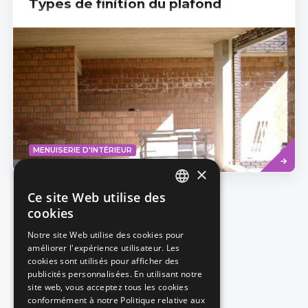
Types de finition du plafond
Read
MENUISERIE D'INTÉRIEUR
more
×
Ce site Web utilise des
1
2
3
4
DUTCH
Page
Page
Page
Page
Pagination
cookies
courante
FRENCH
Notre site Web utilise des cookies pour
améliorer l'expérience utilisateur. Les
cookies sont utilisés pour afficher des
publicités personnalisées. En utilisant notre
site web, vous acceptez tous les cookies
conformément à notre Politique relative aux