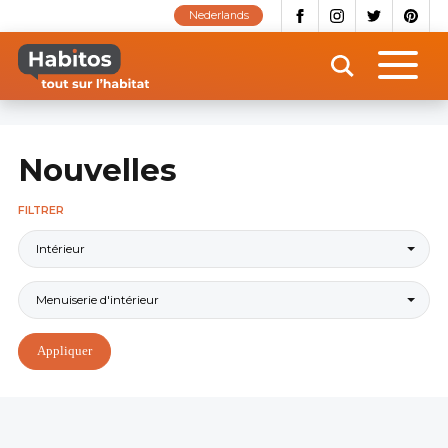
Aller
Nederlands
au
contenu
principal
Nouvelles
FILTRER
Intérieur
Menuiserie d'intérieur