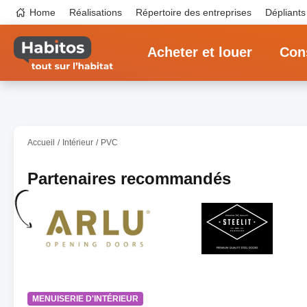
Aller
Top
Home
Réalisations
Répertoire des entreprises
Dépliants
au
navigation
contenu
Main
principal
navigation
Acheter et louer
Cons
Accueil
Intérieur
PVC
Partenaires recommandés
MENUISERIE D'INTÉRIEUR