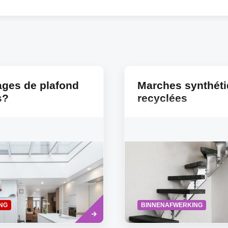
ages de plafond
Marches synthét
s?
recyclées
Read
NG
BINNENAFWERKING
more