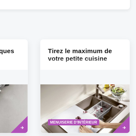
iques
Tirez le maximum de
votre petite cuisine
Read
Read
MENUISERIE D'INTÉRIEUR
more
more