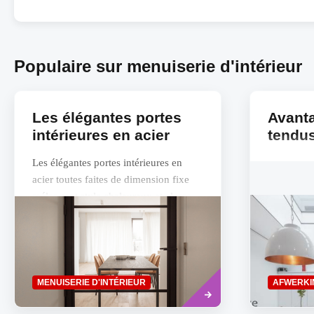
Populaire sur menuiserie d'intérieur
Les élégantes portes
Avant
intérieures en acier
tendu
Les élégantes portes intérieures en
acier toutes faites de dimension fixe
mélangent style chaleureux et classe
intemporelle. "STEELIT® représente
pour...
Read
MENUISERIE D'INTÉRIEUR
AFWERKI
more