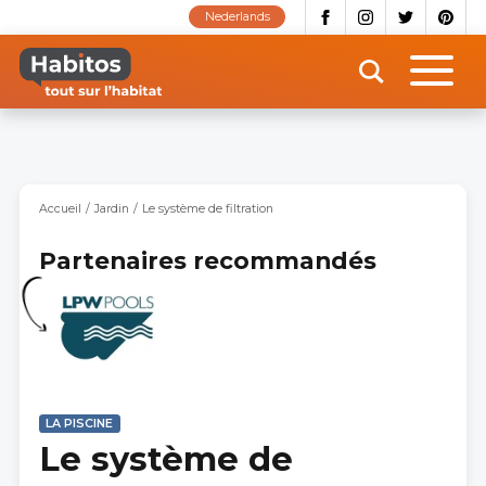
Aller
Nederlands
au
contenu
principal
Accueil
Jardin
Le système de filtration
Partenaires recommandés
LA PISCINE
Le système de