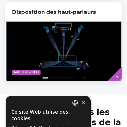
Disposition des haut-parleurs
Read
AUDIO & VIDÉO
more
×
Ne manquez pas les
Ce site Web utilise des
DUTCH
cookies
dernières nouvelles de la
FRENCH