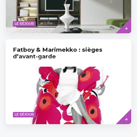
Read
LE SÉJOUR
more
Fatboy & Marimekko : sièges
d’avant-garde
Read
LE SÉJOUR
more