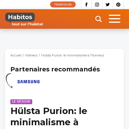
Aller
Nederlands
au
contenu
principal
Accueil
Intérieur
Hülsta Purion: le minimalisme à l’honneur
Partenaires recommandés
LE SÉJOUR
Hülsta Purion: le
minimalisme à