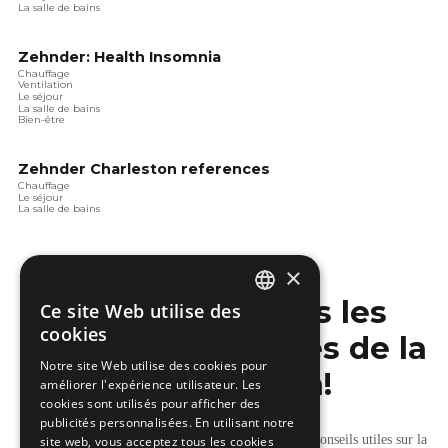
La salle de bains
Zehnder: Health Insomnia
Chauffage
Ventilation
Le séjour
La salle de bains
Bien-être
Zehnder Charleston references
Chauffage
Le séjour
La salle de bains
×
Ne manquez pas les
Ce site Web utilise des
DUTCH
cookies
dernières nouvelles de la
FRENCH
Notre site Web utilise des cookies pour
construction!
améliorer l'expérience utilisateur. Les
cookies sont utilisés pour afficher des
publicités personnalisées. En utilisant notre
Recevez nos mises à jour hebdomadaires pleines de conseils utiles sur la
site web, vous acceptez tous les cookies