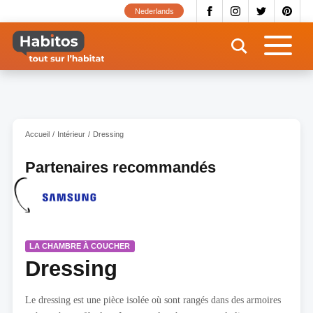
Aller
Nederlands
au
contenu
principal
Accueil
Intérieur
Dressing
Partenaires recommandés
LA CHAMBRE À COUCHER
Dressing
Le dressing est une pièce isolée où sont rangés dans des armoires