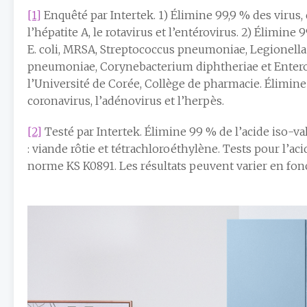
[1]
Enquêté par Intertek. 1) Élimine 99,9 % des virus, d
l’hépatite A, le rotavirus et l’entérovirus. 2) Élimine
E. coli, MRSA, Streptococcus pneumoniae, Legionell
pneumoniae, Corynebacterium diphtheriae et Enteroco
l’Université de Corée, Collège de pharmacie. Élimine
coronavirus, l’adénovirus et l’herpès.
[2]
Testé par Intertek. Élimine 99 % de l’acide iso-val
: viande rôtie et tétrachloroéthylène. Tests pour l’aci
norme KS K0891. Les résultats peuvent varier en fonct