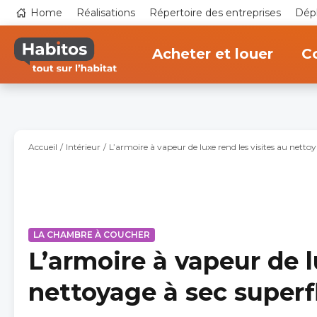
Aller
Top
Home
Réalisations
Répertoire des entreprises
Dépl
au
navigation
contenu
Main
principal
navigation
Acheter et louer
Co
Accueil
Intérieur
L’armoire à vapeur de luxe rend les visites au netto
LA CHAMBRE À COUCHER
L’armoire à vapeur de l
nettoyage à sec superf