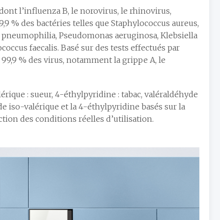
ont l’influenza B, le norovirus, le rhinovirus,
 99,9 % des bactéries telles que Staphylococcus aureus,
a pneumophilia, Pseudomonas aeruginosa, Klebsiella
ccus faecalis. Basé sur des tests effectués par
 99,9 % des virus, notamment la grippe A, le
érique : sueur, 4-éthylpyridine : tabac, valéraldéhyde
de iso-valérique et la 4-éthylpyridine basés sur la
ion des conditions réelles d’utilisation.