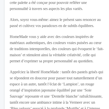
cette palette a été conçue pour pouvoir refléter une
personnalité à travers ses aspects les plus variés.
Alors, soyez vous-même: aimez le présent sans renoncer au
passé et cultivez vos paradoxes en de subtils équilibres.
HomeMade vous y aide avec des couleurs inspirées de
matériaux authentiques, des couleurs vraies puisées au cœur
de traditions intemporelles, des couleurs qui évoquent le ‘fait-
maison’ et stimulent ainsi la véritable créativité, celle qui
permet d’exprimer sa propre personnalité au quotidien.
Appréciez la liberté HomeMade : tantôt des pastels grisés qui
se répondent en douceur pour passer tout naturellement d’un
espace à un autre, tantôt l’éclat de ‘Lampion’, un rouge
orangé d’inspiration japonaise équilibré par une ‘Soie
Sauvage’ reposante et une ‘Dentelle blanche’ rafraîchissante,
tantôt encore une ambiance intime à la Vermeer avec un
‘Bleu velours’ associé à la profonde ‘Myrtille’ et à l’intense