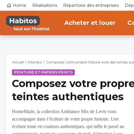
Aller
Top
Home
Réalisations
Répertoire des entreprises
Dépl
au
navigation
contenu
Main
principal
navigation
Acheter et louer
Co
Accueil
Intérieur
Composez votre propre histoire avec des teintes au
PEINTURE ET PAPIERS PEINTS
Composez votre propre 
teintes authentiques
HomeMade, la collection Ambiance Mix de Levis vous
accompagne dans l’écriture de votre propre histoire. Une
écriture toute en couleurs authentiques, qui mêle le passé au
contemporain, marie les souvenirs chargés d’émotion à vos