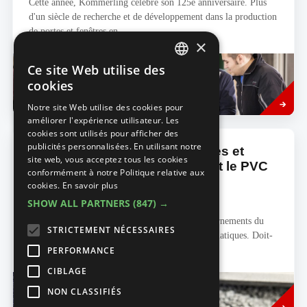
Cette année, Kömmerling célèbre son 125e anniversaire. Plus
d'un siècle de recherche et de développement dans la production
de portes et fenêtres en...
×
Ce site Web utilise des
DUTCH
cookies
Read
MENUISERIE EXTÉRIEURE
FRENCH
more
Notre site Web utilise des cookies pour
améliorer l'expérience utilisateur. Les
cookies sont utilisés pour afficher des
publicités personnalisées. En utilisant notre
Lorsqu’il est question de portes et
site web, vous acceptez tous les cookies
fenêtres 100 % recyclées, c’est le PVC
conformément à notre Politique relative aux
qui affiche les meilleures
cookies.
En savoir plus
performances.
SHOW ALL PARTNERS
(847) →
Malgré tous les sommets sur le climat, les gouvernements du
STRICTEMENT NÉCESSAIRES
monde entier n’atteignent pas leurs objectifs climatiques. Doit-
on attendre que les hommes...
PERFORMANCE
CIBLAGE
NON CLASSIFIÉS
Read
MENUISERIE EXTÉRIEURE
more