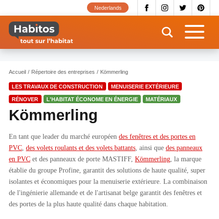
Aller
Nederlands
au
contenu
principal
Accueil
Répertoire des entreprises
Kömmerling
LES TRAVAUX DE CONSTRUCTION
MENUISERIE EXTÉRIEURE
RÉNOVER
L'HABITAT ÉCONOME EN ÉNERGIE
MATÉRIAUX
Kömmerling
En tant que leader du marché européen
des fenêtres et des portes en
PVC
,
des volets roulants et des volets battants
, ainsi que
des panneaux
en PVC
et des panneaux de porte MASTIFF,
Kömmerling
, la marque
établie du groupe Profine, garantit des solutions de haute qualité, super
isolantes et économiques pour la menuiserie extérieure. La combinaison
de l'ingénierie allemande et de l'artisanat belge garantit des fenêtres et
des portes de la plus haute qualité dans chaque habitation.