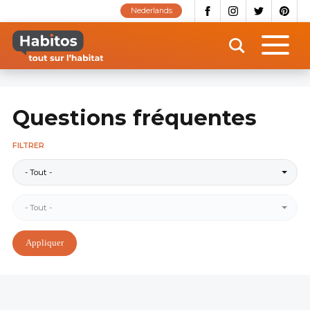
Aller
Nederlands
au
contenu
principal
Questions fréquentes
FILTRER
- Tout -
- Tout -