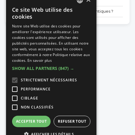
Qu’est-ce qui rend le PVC si spécial ?
Ce site Web utilise des
Toutes les fenêtres en PVC sont-elles identiques ?
DUTCH
cookies
FRENCH
Notre site Web utilise des cookies pour
améliorer l'expérience utilisateur. Les
cookies sont utilisés pour afficher des
publicités personnalisées. En utilisant notre
site web, vous acceptez tous les cookies
conformément à notre Politique relative aux
cookies.
En savoir plus
SHOW ALL PARTNERS
(847) →
STRICTEMENT NÉCESSAIRES
PERFORMANCE
CIBLAGE
NON CLASSIFIÉS
ACCEPTER TOUT
REFUSER TOUT
AFFICHER LES DÉTAILS