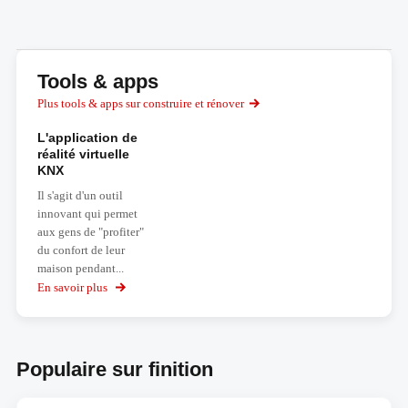
Tools & apps
Plus tools & apps sur construire et rénover
L'application de
réalité virtuelle
KNX
Il s'agit d'un outil
innovant qui permet
aux gens de "profiter"
du confort de leur
maison pendant...
En savoir plus
sur
L'application
de
réalité
virtuelle
Populaire sur finition
KNX