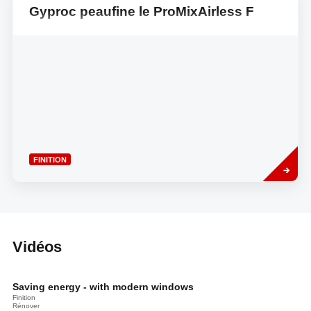
Gyproc peaufine le ProMixAirless F
Read
FINITION
more
Vidéos
Saving energy - with modern windows
Finition
Rénover