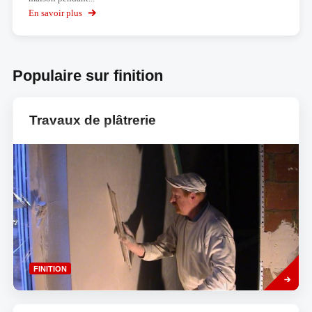
En savoir plus
sur
L'application
de
réalité
virtuelle
Populaire sur finition
KNX
Travaux de plâtrerie
Read
FINITION
more