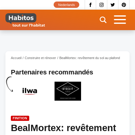
Aller
Nederlands
au
contenu
principal
Accueil
Construire et rénover
BealMortex: revêtement du sol au plafond
Partenaires recommandés
FINITION
BealMortex: revêtement