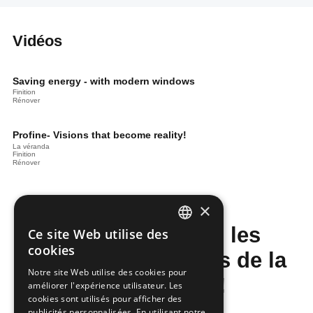
Vidéos
Saving energy - with modern windows
Finition
Rénover
Profine- Visions that become reality!
La véranda
Finition
Rénover
×
Ne manquez pas les
Ce site Web utilise des
DUTCH
cookies
dernières nouvelles de la
FRENCH
Notre site Web utilise des cookies pour
construction!
améliorer l'expérience utilisateur. Les
cookies sont utilisés pour afficher des
publicités personnalisées. En utilisant notre