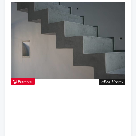
Pinterest
BealMortex