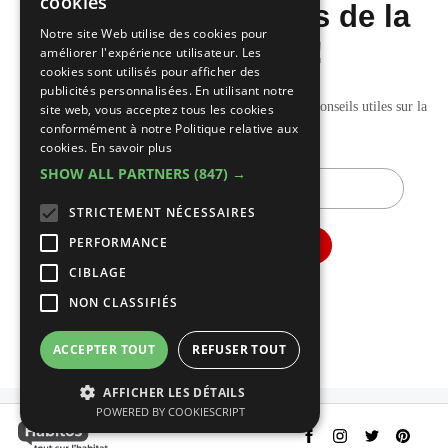
cookies
dernières nouvelles de la
FRENCH
Notre site Web utilise des cookies pour
construction!
améliorer l'expérience utilisateur. Les
cookies sont utilisés pour afficher des
publicités personnalisées. En utilisant notre
Recevez nos mises à jour hebdomadaires pleines de conseils utiles sur la
site web, vous acceptez tous les cookies
conformément à notre Politique relative aux
construction et la rénovation.
cookies.
En savoir plus
SHOW ALL PARTNERS
(847) →
E-
mail
STRICTEMENT NÉCESSAIRES
PERFORMANCE
CIBLAGE
NON CLASSIFIÉS
ACCEPTER TOUT
REFUSER TOUT
AFFICHER LES DÉTAILS
POWERED BY COOKIESCRIPT