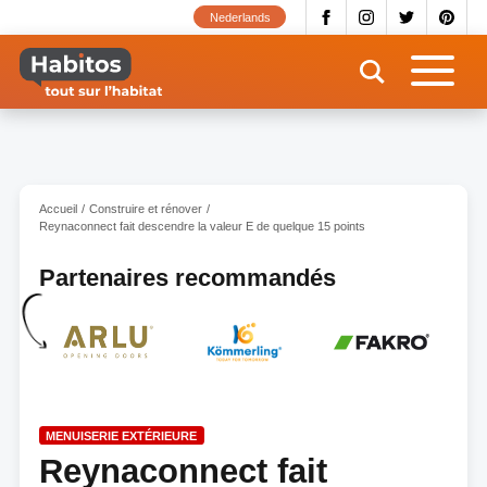
Aller
Nederlands
au
contenu
principal
Accueil
Construire et rénover
Reynaconnect fait descendre la valeur E de quelque 15 points
Partenaires recommandés
MENUISERIE EXTÉRIEURE
Reynaconnect fait