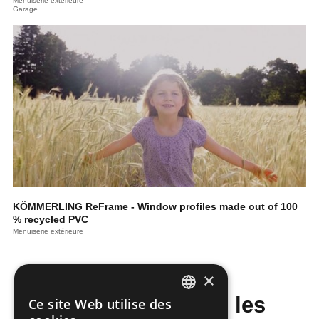
Menuiserie extérieure
Garage
KÖMMERLING ReFrame - Window profiles made out of 100
% recycled PVC
Menuiserie extérieure
×
Ne manquez pas les
Ce site Web utilise des
DUTCH