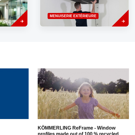
ncastrés
(intensive), la protection solaire et...
Savoir
Savoir
MENUISERIE EXTÉRIEURE
plus
plus
KÖMMERLING ReFrame - Window
profiles made out of 100 % recycled