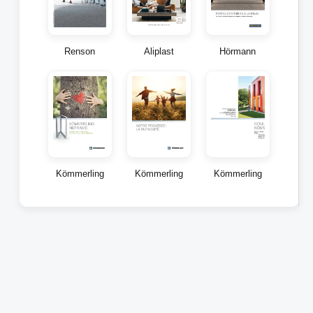
Renson
Aliplast
Hörmann
Kömmerling
Kömmerling
Kömmerling