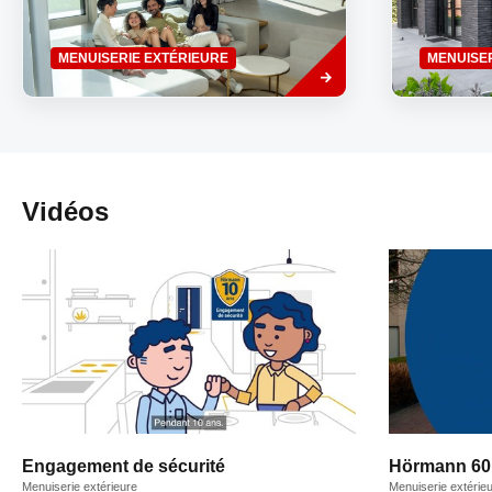
Savoir
MENUISERIE EXTÉRIEURE
MENUISE
plus
Vidéos
Engagement de sécurité
Hörmann 60
Menuiserie extérieure
Menuiserie extérie