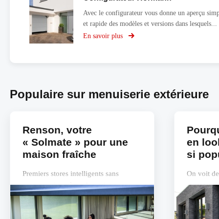
Avec le configurateur vous donne un aperçu sim
et rapide des modèles et versions dans lesquels...
En savoir plus
sur
Configurateur
Hörmann
Populaire sur menuiserie extérieure
Renson, votre
Pourqu
« Solmate » pour une
en loo
maison fraîche
si pop
Premiers stores intelligents sans
On voit de
capteurs ni système domotique
portes et 
steellook. 
avantages 