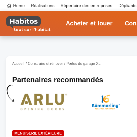
Aller
Top
Home
Réalisations
Répertoire des entreprises
Dépliants
au
navigation
contenu
Main
principal
navigation
Acheter et louer
Cons
Accueil
Construire et rénover
Portes de garage XL
Partenaires recommandés
MENUISERIE EXTÉRIEURE