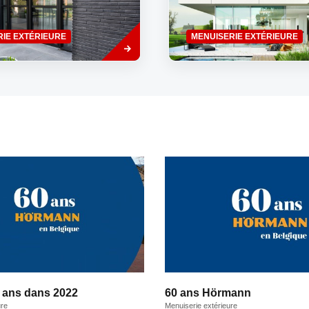
profilés en aluminium sont e
dans le sol, le...
Savoir
RIE EXTÉRIEURE
MENUISERIE EXTÉRIEURE
plus
 ans dans 2022
60 ans Hörmann
ure
Menuiserie extérieure