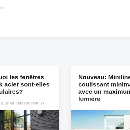
ple
oi les fenêtres
Nouveau: Miniline
k acier sont-elles
coulissant minima
ulaires?
avec un maximu
lumière
 plus en plus souvent les
fenêtres en aluminium
Miniline, c’est une cloison v
L'aspect de l'acier, avec les
coulissante. Profitez d'une
de l'aluminium.
transparence maximale: tous