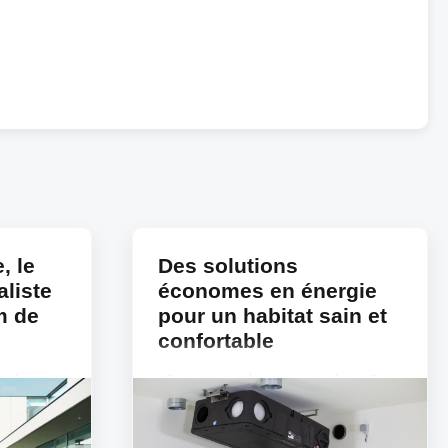
, le
Des solutions
liste
économes en énergie
m de
pour un habitat sain et
confortable
itrée
Mieux vaut prévenir que guérir ? Cela
s’applique bien évidemment aussi à
 les
votre facture d’énergie. La ventilation