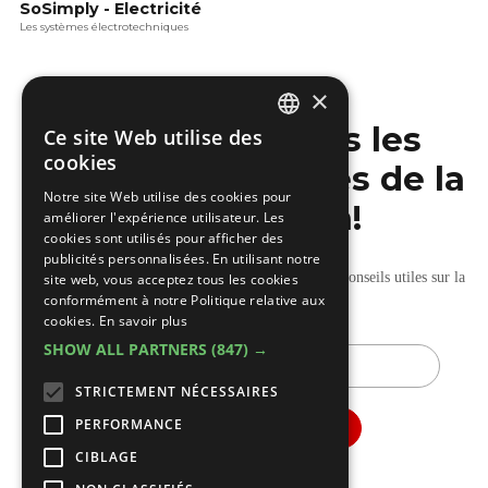
SoSimply - Electricité
Les systèmes électrotechniques
×
Ne manquez pas les
Ce site Web utilise des
DUTCH
cookies
dernières nouvelles de la
FRENCH
Notre site Web utilise des cookies pour
construction!
améliorer l'expérience utilisateur. Les
cookies sont utilisés pour afficher des
publicités personnalisées. En utilisant notre
Recevez nos mises à jour hebdomadaires pleines de conseils utiles sur la
site web, vous acceptez tous les cookies
conformément à notre Politique relative aux
construction et la rénovation.
cookies.
En savoir plus
SHOW ALL PARTNERS
(847) →
E-
mail
STRICTEMENT NÉCESSAIRES
PERFORMANCE
CIBLAGE