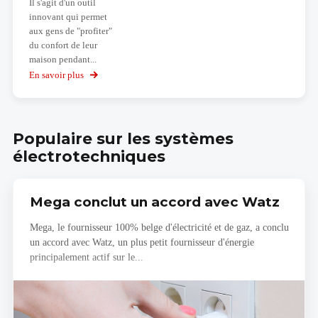
Il s'agit d'un outil
innovant qui permet
aux gens de "profiter"
du confort de leur
maison pendant...
En savoir plus
sur
L'application
de
réalité
virtuelle
Populaire sur les systèmes
KNX
électrotechniques
Mega conclut un accord avec Watz
Mega, le fournisseur 100% belge d'électricité et de gaz, a conclu
un accord avec Watz, un plus petit fournisseur d'énergie
principalement actif sur le...