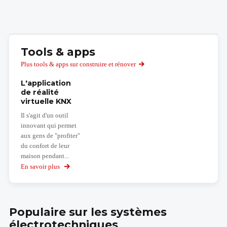
Tools & apps
Plus tools & apps sur construire et rénover
L'application
de réalité
virtuelle KNX
Il s'agit d'un outil
innovant qui permet
aux gens de "profiter"
du confort de leur
maison pendant...
En savoir plus
sur
L'application
de
réalité
virtuelle
Populaire sur les systèmes
KNX
électrotechniques