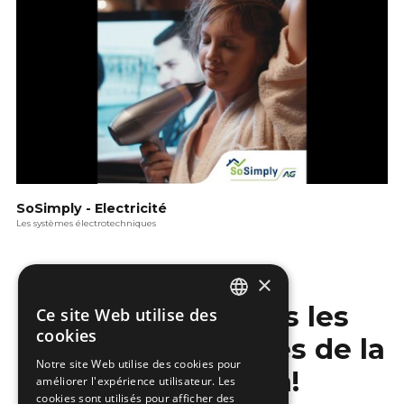
SoSimply - Electricité
Les systèmes électrotechniques
×
Ne manquez pas les
Ce site Web utilise des
DUTCH
cookies
dernières nouvelles de la
FRENCH
Notre site Web utilise des cookies pour
construction!
améliorer l'expérience utilisateur. Les
cookies sont utilisés pour afficher des