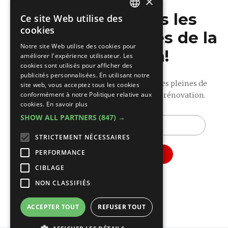
×
Ne manquez pas les
Ce site Web utilise des
DUTCH
cookies
dernières nouvelles de la
FRENCH
Notre site Web utilise des cookies pour
construction!
améliorer l'expérience utilisateur. Les
cookies sont utilisés pour afficher des
publicités personnalisées. En utilisant notre
Recevez nos mises à jour hebdomadaires pleines de
site web, vous acceptez tous les cookies
conformément à notre Politique relative aux
conseils utiles sur la construction et la rénovation.
cookies.
En savoir plus
SHOW ALL PARTNERS
(847) →
E-
mail
STRICTEMENT NÉCESSAIRES
PERFORMANCE
CIBLAGE
NON CLASSIFIÉS
ACCEPTER TOUT
REFUSER TOUT