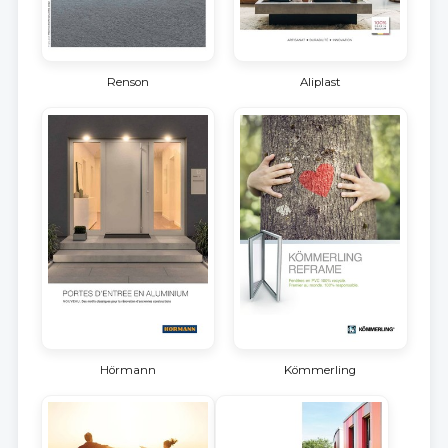
Renson
Aliplast
Hörmann
Kömmerling