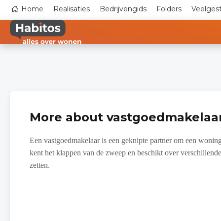
Skip
Top
Home
Realisaties
Bedrijvengids
Folders
Veelges
to
navigation
main
content
More about vastgoedmakelaa
Een vastgoedmakelaar is een geknipte partner om een woning 
kent het klappen van de zweep en beschikt over verschillend
zetten.