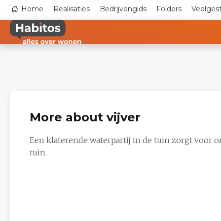
Skip
Top
Home
Realisaties
Bedrijvengids
Folders
Veelges
to
navigation
main
content
More about vijver
Een klaterende waterpartij in de tuin zorgt voor 
tuin.