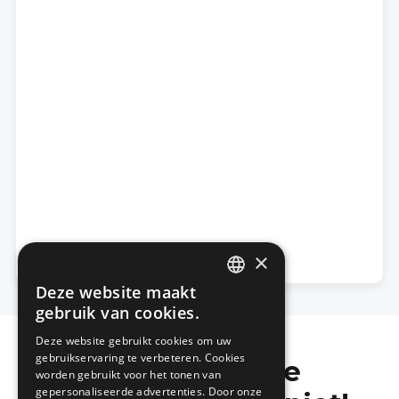
×
Deze website maakt
DUTCH
gebruik van cookies.
FRENCH
Deze website gebruikt cookies om uw
gebruikservaring te verbeteren. Cookies
Mis de laatste
worden gebruikt voor het tonen van
gepersonaliseerde advertenties. Door onze