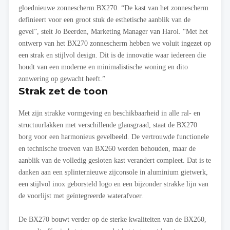
gloednieuwe zonnescherm BX270. “De kast van het zonnescherm
definieert voor een groot stuk de esthetische aanblik van de
gevel”, stelt Jo Beerden, Marketing Manager van Harol. “Met het
ontwerp van het BX270 zonnescherm hebben we voluit ingezet op
een strak en stijlvol design. Dit is de innovatie waar iedereen die
houdt van een moderne en minimalistische woning en dito
zonwering op gewacht heeft.”
Strak zet de toon
Met zijn strakke vormgeving en beschikbaarheid in alle ral- en
structuurlakken met verschillende glansgraad, staat de BX270
borg voor een harmonieus gevelbeeld. De vertrouwde functionele
en technische troeven van BX260 werden behouden, maar de
aanblik van de volledig gesloten kast verandert compleet. Dat is te
danken aan een splinternieuwe zijconsole in aluminium gietwerk,
een stijlvol inox geborsteld logo en een bijzonder strakke lijn van
de voorlijst met geïntegreerde waterafvoer.
De BX270 bouwt verder op de sterke kwaliteiten van de BX260,