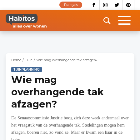
Overslaan
Français
en
naar
de
inhoud
gaan
Home
Tuin
Wie mag overhangende tak afzagen?
TUINPLANNING
Wie mag
overhangende tak
afzagen?
De Senaatscommissie Justitie boog zich deze week andermaal over
het vraagstuk van de overhangende tak. Stedelingen mogen hem
afzagen, boeren niet, zo vond ze. Maar er kwam een haar in de
boter.