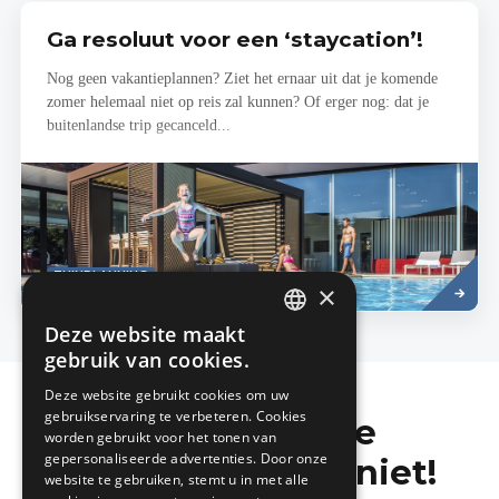
Ga resoluut voor een ‘staycation’!
Nog geen vakantieplannen? Ziet het ernaar uit dat je komende
zomer helemaal niet op reis zal kunnen? Of erger nog: dat je
buitenlandse trip gecanceld...
Lees
TUINPLANNING
meer
×
Deze website maakt
DUTCH
gebruik van cookies.
FRENCH
Deze website gebruikt cookies om uw
gebruikservaring te verbeteren. Cookies
Mis de laatste
worden gebruikt voor het tonen van
gepersonaliseerde advertenties. Door onze
bouwnieuwtjes niet!
website te gebruiken, stemt u in met alle