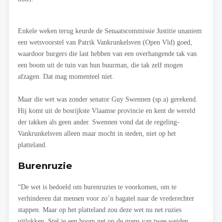
Enkele weken terug keurde de Senaatscommissie Justitie unaniem
een wetsvoorstel van Patrik Vankrunkelsven (Open Vld) goed,
waardoor burgers die last hebben van een overhangende tak van
een boom uit de tuin van hun buurman, die tak zelf mogen
afzagen. Dat mag momenteel niet.
Maar die wet was zonder senator Guy Swennen (sp.a) gerekend.
Hij komt uit de bosrijkste Vlaamse provincie en kent de wereld
der takken als geen ander. Swennen vond dat de regeling-
Vankrunkelsven alleen maar mocht in steden, niet op het
platteland.
Burenruzie
“De wet is bedoeld om burenruzies te voorkomen, om te
verhinderen dat mensen voor zo’n bagatel naar de vrederechter
stappen. Maar op het platteland zou deze wet nu net ruzies
uitlokken. Stel je een boom net op de grens van twee weiden