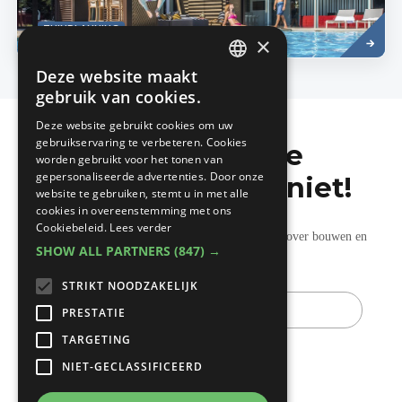
Lees
TUINPLANNING
meer
×
Deze website maakt
DUTCH
gebruik van cookies.
FRENCH
Deze website gebruikt cookies om uw
gebruikservaring te verbeteren. Cookies
Mis de laatste
worden gebruikt voor het tonen van
gepersonaliseerde advertenties. Door onze
bouwnieuwtjes niet!
website te gebruiken, stemt u in met alle
cookies in overeenstemming met ons
Cookiebeleid.
Lees verder
Ontvang onze wekelijkse updates vol nuttige tips over bouwen en
SHOW ALL PARTNERS
(847) →
verbouwen.
STRIKT NOODZAKELIJK
E-
mail
PRESTATIE
TARGETING
NIET-GECLASSIFICEERD