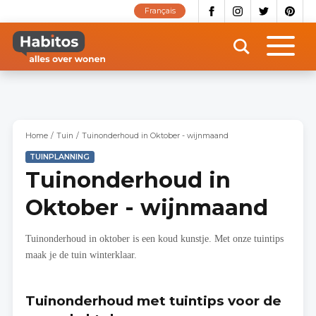
Overslaan
Français
en
naar
de
inhoud
gaan
Home
Tuin
Tuinonderhoud in Oktober - wijnmaand
TUINPLANNING
Tuinonderhoud in
Oktober - wijnmaand
Tuinonderhoud in oktober is een koud kunstje. Met onze tuintips
maak je de tuin winterklaar.
Tuinonderhoud met tuintips voor de