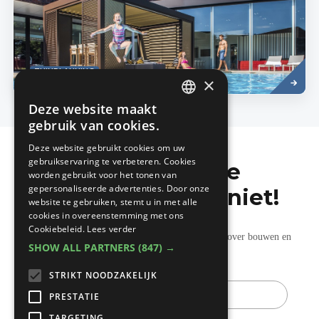
Lees
TUINPLANNING
meer
×
Deze website maakt
DUTCH
gebruik van cookies.
FRENCH
Deze website gebruikt cookies om uw
gebruikservaring te verbeteren. Cookies
Mis de laatste
worden gebruikt voor het tonen van
gepersonaliseerde advertenties. Door onze
bouwnieuwtjes niet!
website te gebruiken, stemt u in met alle
cookies in overeenstemming met ons
Cookiebeleid.
Lees verder
Ontvang onze wekelijkse updates vol nuttige tips over bouwen en
SHOW ALL PARTNERS
(847) →
verbouwen.
STRIKT NOODZAKELIJK
E-
mail
PRESTATIE
TARGETING