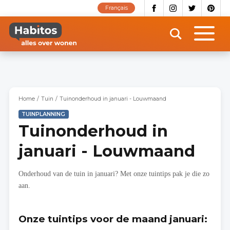
Overslaan
Français
en
naar
de
inhoud
gaan
Home
Tuin
Tuinonderhoud in januari - Louwmaand
TUINPLANNING
Tuinonderhoud in
januari - Louwmaand
Onderhoud van de tuin in januari? Met onze tuintips pak je die zo
aan.
Onze tuintips voor de maand januari: