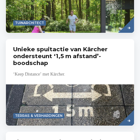
Lees
TUINARCHITECT
meer
Unieke spuitactie van Kärcher
ondersteunt ‘1,5 m afstand’-
boodschap
‘Keep Distance’ met Kärcher.
Lees
TERRAS & VERHARDINGEN
meer