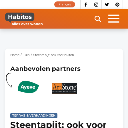
Overslaan
Français
en
naar
de
inhoud
gaan
Home
Tuin
Steentapijt: ook voor buiten
Aanbevolen partners
TERRAS & VERHARDINGEN
Steentapijt: ook voor