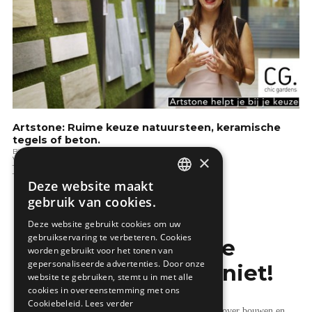
Artstone: Ruime keuze natuursteen, keramische
tegels of beton.
Binnenafwerking
×
Vloeren
Terras & verhardingen
Tuintips
Deze website maakt
DUTCH
gebruik van cookies.
FRENCH
Deze website gebruikt cookies om uw
gebruikservaring te verbeteren. Cookies
Mis de laatste
worden gebruikt voor het tonen van
gepersonaliseerde advertenties. Door onze
bouwnieuwtjes niet!
website te gebruiken, stemt u in met alle
cookies in overeenstemming met ons
Cookiebeleid.
Lees verder
Ontvang onze wekelijkse updates vol nuttige tips over bouwen en