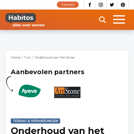
Overslaan
Français
en
naar
de
inhoud
gaan
Home
Tuin
Onderhoud van het terras
Aanbevolen partners
TERRAS & VERHARDINGEN
Onderhoud van het