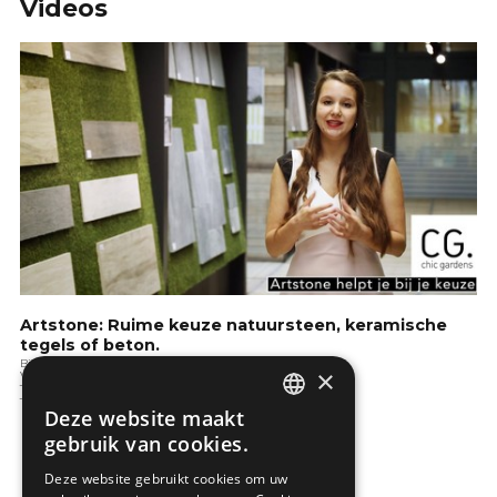
Videos
Artstone: Ruime keuze natuursteen, keramische
tegels of beton.
Binnenafwerking
×
Vloeren
Terras & verhardingen
Tuintips
Deze website maakt
DUTCH
gebruik van cookies.
FRENCH
Deze website gebruikt cookies om uw