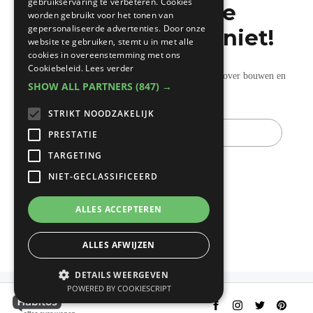
gebruikservaring te verbeteren. Cookies
Mis de laatste
worden gebruikt voor het tonen van
gepersonaliseerde advertenties. Door onze
bouwnieuwtjes niet!
website te gebruiken, stemt u in met alle
cookies in overeenstemming met ons
Cookiebeleid.
Lees verder
Ontvang onze wekelijkse updates vol nuttige tips over bouwen en
SHOW ALL PARTNERS
(847) →
verbouwen.
STRIKT NOODZAKELIJK
E-
mail
PRESTATIE
TARGETING
NIET-GECLASSIFICEERD
ALLES ACCEPTEREN
ALLES AFWIJZEN
DETAILS WEERGEVEN
POWERED BY COOKIESCRIPT