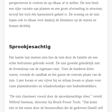
perspectieven te creëren én op elkaar af te stellen. De tuin bezit
een rijke variatie aan planten en een grote afwisseling in structuur,
terwijl het toch één harmonisch geheel is. De woning en de tuin
lopen ook in elkaar over dankzij de klimmers op de muren en
bomen dichtbij.
Sprookjesachtig
Dat laatste laat meteen zien hoe de tuin door de familie als een
echte leefruimte gebruikt wordt. De tuin groeide geleidelijk met
de levensloop van de eigenaars mee. Toen de kinderen klein
waren, vormde de zandbak en het gazon de centrale plaats van de
tuin. Later kwam er een vijver bij en stilaan kwam er plaats voor
vaste plantenborders en schaduwhoekjes met bodembedekkers.
“De tuin charmeert vooral door de sprookjesachtige sfeer,” vertelt
Wilfred Steeman, directeur bij Bosch Power Tools. “Dat komt
niet in het minst door de buxuswolken die de gedreven Daniël zelf