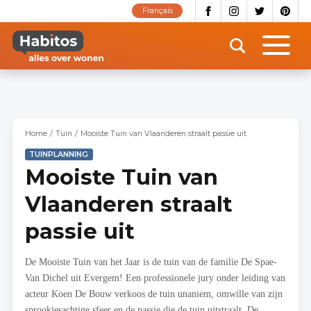
Overslaan
Français
en
naar
de
inhoud
gaan
Home
Tuin
Mooiste Tuin van Vlaanderen straalt passie uit
TUINPLANNING
Mooiste Tuin van
Vlaanderen straalt
passie uit
De Mooiste Tuin van het Jaar is de tuin van de familie De Spae-
Van Dichel uit Evergem! Een professionele jury onder leiding van
acteur Koen De Bouw verkoos de tuin unaniem, omwille van zijn
sprookjesachtige sfeer en de passie die de tuin uitstraalt. De