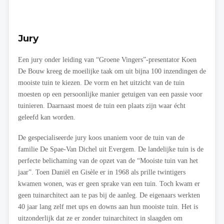
Jury
Een jury onder leiding van “Groene Vingers”-presentator Koen
De Bouw kreeg de moeilijke taak om uit bijna 100 inzendingen de
mooiste tuin te kiezen. De vorm en het uitzicht van de tuin
moesten op een persoonlijke manier getuigen van een passie voor
tuinieren. Daarnaast moest de tuin een plaats zijn waar écht
geleefd kan worden.
De gespecialiseerde jury koos unaniem voor de tuin van de
familie De Spae-Van Dichel uit Evergem. De landelijke tuin is de
perfecte belichaming van de opzet van de “Mooiste tuin van het
jaar”. Toen Daniël en Gisèle er in 1968 als prille twintigers
kwamen wonen, was er geen sprake van een tuin. Toch kwam er
geen tuinarchitect aan te pas bij de aanleg. De eigenaars werkten
40 jaar lang zelf met ups en downs aan hun mooiste tuin. Het is
uitzonderlijk dat ze er zonder tuinarchitect in slaagden om