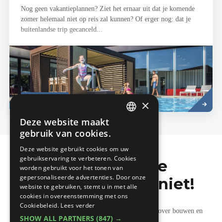
Nog geen vakantieplannen? Ziet het ernaar uit dat je komende
zomer helemaal niet op reis zal kunnen? Of erger nog: dat je
buitenlandse trip gecanceld...
Lees
TUINPLANNING
meer
×
Deze website maakt
DUTCH
gebruik van cookies.
FRENCH
Deze website gebruikt cookies om uw
gebruikservaring te verbeteren. Cookies
Mis de laatste
worden gebruikt voor het tonen van
gepersonaliseerde advertenties. Door onze
bouwnieuwtjes niet!
website te gebruiken, stemt u in met alle
cookies in overeenstemming met ons
Cookiebeleid.
Lees verder
Ontvang onze wekelijkse updates vol nuttige tips over bouwen en
SHOW ALL PARTNERS
(847) →