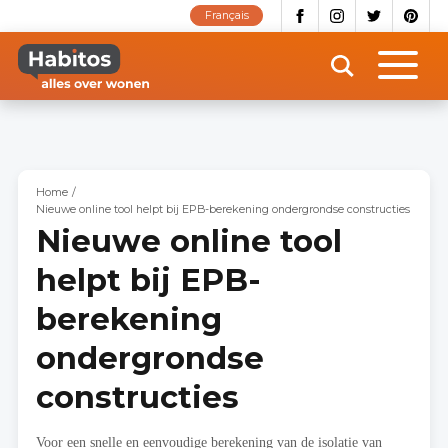
Overslaan
Français
en
naar
de
inhoud
gaan
Home
Nieuwe online tool helpt bij EPB-berekening ondergrondse constructies
Nieuwe online tool
helpt bij EPB-
berekening
ondergrondse
constructies
Voor een snelle en eenvoudige berekening van de isolatie van