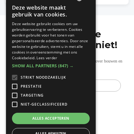
Deze website maakt
DUTCH
gebruik van cookies.
FRENCH
Deze website gebruikt cookies om uw
gebruikservaring te verbeteren. Cookies
Mis de laatste
worden gebruikt voor het tonen van
gepersonaliseerde advertenties. Door onze
bouwnieuwtjes niet!
website te gebruiken, stemt u in met alle
cookies in overeenstemming met ons
Cookiebeleid.
Lees verder
Ontvang onze wekelijkse updates vol nuttige tips over bouwen en
SHOW ALL PARTNERS
(847) →
verbouwen.
STRIKT NOODZAKELIJK
E-
mail
PRESTATIE
TARGETING
NIET-GECLASSIFICEERD
ALLES ACCEPTEREN
ALLES AFWIJZEN