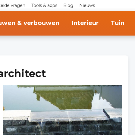
telde vragen
Tools & apps
Blog
Nieuws
uwen & verbouwen
Interieur
Tuin
architect