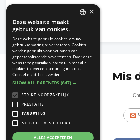
×
Deze website maakt
DUTCH
gebruik van cookies.
FRENCH
Deze website gebruikt cookies om uw
gebruikservaring te verbeteren. Cookies
worden gebruikt voor het tonen van
gepersonaliseerde advertenties. Door onze
website te gebruiken, stemt u in met alle
cookies in overeenstemming met ons
Mis 
Cookiebeleid.
Lees verder
SHOW ALL PARTNERS
(847) →
STRIKT NOODZAKELIJK
Ont
PRESTATIE
E-
TARGETING
mail
NIET-GECLASSIFICEERD
ALLES ACCEPTEREN