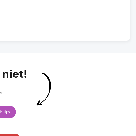
niet!
wen.