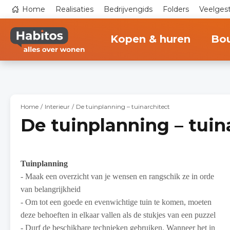
Overslaan
Top
Home
Realisaties
Bedrijvengids
Folders
Veelges
en
navigation
naar
Main
de
navigation
inhoud
Kopen & huren
Bo
gaan
Home
Interieur
De tuinplanning – tuinarchitect
De tuinplanning – tuin
Tuinplanning
- Maak een overzicht van je wensen en rangschik ze in orde
van belangrijkheid
- Om tot een goede en evenwichtige tuin te komen, moeten
deze behoeften in elkaar vallen als de stukjes van een puzzel
- Durf de beschikbare technieken gebruiken. Wanneer het in