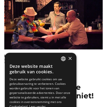
KBC: Wat is een renteherziening?
×
Kopen en verkopen
Financiele aspecten
Deze website maakt
DUTCH
gebruik van cookies.
FRENCH
Deze website gebruikt cookies om uw
gebruikservaring te verbeteren. Cookies
Mis de laatste
worden gebruikt voor het tonen van
gepersonaliseerde advertenties. Door onze
bouwnieuwtjes niet!
website te gebruiken, stemt u in met alle
cookies in overeenstemming met ons
Cookiebeleid.
Lees verder