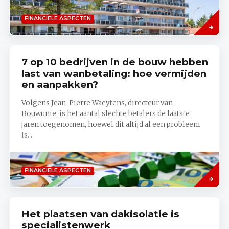
Lees
FINANCIELE ASPECTEN
meer
7 op 10 bedrijven in de bouw hebben
last van wanbetaling: hoe vermijden
en aanpakken?
Volgens Jean-Pierre Waeytens, directeur van
Bouwunie, is het aantal slechte betalers de laatste
jaren toegenomen, hoewel dit altijd al een probleem
is...
Lees
FINANCIELE ASPECTEN
meer
Het plaatsen van dakisolatie is
specialistenwerk