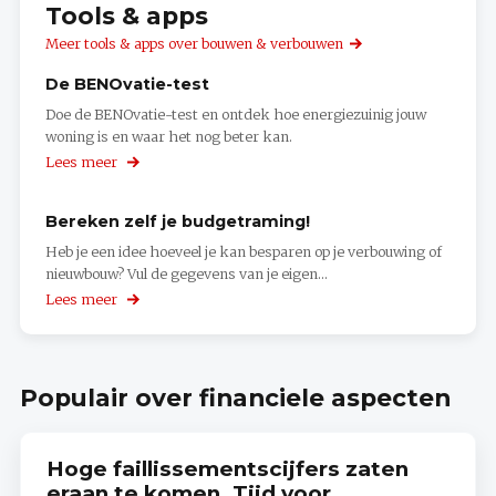
Tools & apps
Meer tools & apps over bouwen & verbouwen
De BENOvatie-test
Doe de BENOvatie-test en ontdek hoe energiezuinig jouw
woning is en waar het nog beter kan.
Lees meer
over
De
BENOvatie-
test
Bereken zelf je budgetraming!
Heb je een idee hoeveel je kan besparen op je verbouwing of
nieuwbouw? Vul de gegevens van je eigen...
Lees meer
over
Bereken
zelf
je
budgetraming!
Populair over financiele aspecten
Hoge faillissementscijfers zaten
eraan te komen. Tijd voor