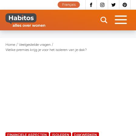
Overslaan
Français
en
naar
de
inhoud
gaan
Home
Veelgestelde vragen
Welke premies krijg je voor het isoleren van je dak?
FINANCIELE ASPECTEN
ISOLEREN
DAKWERKEN