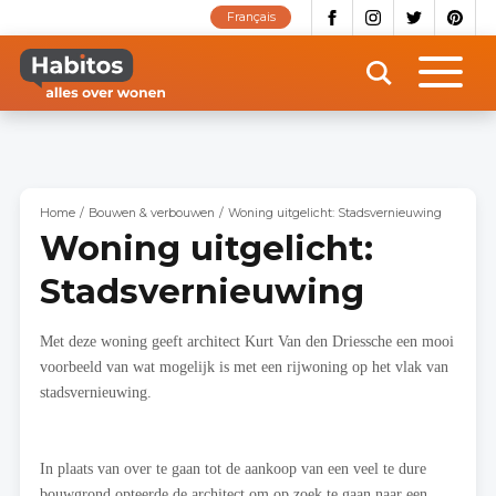
Overslaan
Français
en
naar
de
inhoud
gaan
Home
Bouwen & verbouwen
Woning uitgelicht: Stadsvernieuwing
Woning uitgelicht:
Stadsvernieuwing
Met deze woning geeft architect Kurt Van den Driessche een mooi
voorbeeld van wat mogelijk is met een rijwoning op het vlak van
stadsvernieuwing.
In plaats van over te gaan tot de aankoop van een veel te dure
bouwgrond opteerde de architect om op zoek te gaan naar een