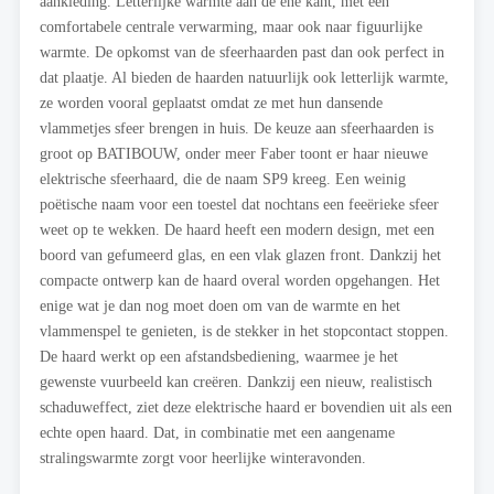
aankleding. Letterlijke warmte aan de ene kant, met een
comfortabele centrale verwarming, maar ook naar figuurlijke
warmte. De opkomst van de sfeerhaarden past dan ook perfect in
dat plaatje. Al bieden de haarden natuurlijk ook letterlijk warmte,
ze worden vooral geplaatst omdat ze met hun dansende
vlammetjes sfeer brengen in huis. De keuze aan sfeerhaarden is
groot op BATIBOUW, onder meer Faber toont er haar nieuwe
elektrische sfeerhaard, die de naam SP9 kreeg. Een weinig
poëtische naam voor een toestel dat nochtans een feeërieke sfeer
weet op te wekken. De haard heeft een modern design, met een
boord van gefumeerd glas, en een vlak glazen front. Dankzij het
compacte ontwerp kan de haard overal worden opgehangen. Het
enige wat je dan nog moet doen om van de warmte en het
vlammenspel te genieten, is de stekker in het stopcontact stoppen.
De haard werkt op een afstandsbediening, waarmee je het
gewenste vuurbeeld kan creëren. Dankzij een nieuw, realistisch
schaduweffect, ziet deze elektrische haard er bovendien uit als een
echte open haard. Dat, in combinatie met een aangename
stralingswarmte zorgt voor heerlijke winteravonden.